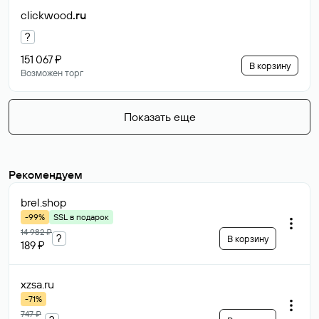
clickwood
.ru
?
151 067 ₽
В корзину
Возможен торг
Показать еще
Рекомендуем
brel
.shop
-99%
SSL в подарок
14 982 ₽
?
В корзину
189 ₽
xzsa
.ru
-71%
747 ₽