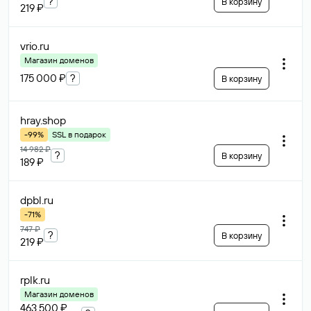
?
В корзину
219 ₽
vrio
.ru
Магазин доменов
175 000 ₽
?
В корзину
hray
.shop
-99%
SSL в подарок
14 982 ₽
?
В корзину
189 ₽
dpbl
.ru
-71%
747 ₽
?
В корзину
219 ₽
rplk
.ru
Магазин доменов
463 500 ₽