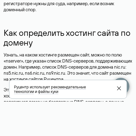
регистраторе нужны для суда, например, если возник
доменный спор.
Как определить хостинг сайта по
домену
Узнать, на каком хостинге размещен сайт, можно по полю
«nserver», где указан список DNS-серверов, поддерживающих
домен. Например, список DNS-серверов для домена nic.ru:
ns5.nic.ru, ns6.nic.ru, ns9.nic.ru. Это значит, что сайт размещен
на
хостинге сайтов
Руцентра.
Руцентр использует
рекомендательные
Это простой, но не всегда достоверный способ узнать
технологии
и
файлы куки
хостинг-провайдера сайта. Иногда владельцы сайтов
делегируют домен на бесплатные DNS-серверы, а данные
сайта хранятся у другого хостинг-провайдера.
Как узнать актуальные DNS