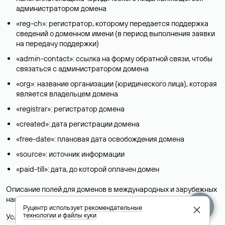
администратором домена
«reg-ch»: регистратор, которому передается поддержка
сведений о доменном имени (в период выполнения заявки
на передачу поддержки)
«admin-contact»: ссылка на форму обратной связи, чтобы
связаться с администратором домена
«org»: название организации (юридического лица), которая
является владельцем домена
«registrar»: регистратор домена
«created»: дата регистрации домена
«free-date»: плановая дата освобождения домена
«source»: источник информации
«paid-till»: дата, до которой оплачен домен
Описание полей для доменов в международных и зарубежных
национальных доменах представлены в разделе «
Помощь
».
Руцентр использует
рекомендательные
технологии
и
файлы куки
Условия использования Whois-сервиса