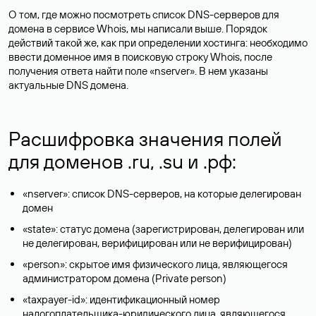
О том, где можно посмотреть список DNS-серверов для
домена в сервисе Whois, мы написали выше. Порядок
действий такой же, как при определении хостинга: необходимо
ввести доменное имя в поисковую строку Whois, после
получения ответа найти поле «nserver». В нем указаны
актуальные DNS домена.
Расшифровка значения полей
для доменов .ru, .su и .рф:
«nserver»: список DNS-серверов, на которые делегирован
домен
«state»: статус домена (зарегистрирован, делегирован или
не делегирован, верифицирован или не верифицирован)
«person»: скрытое имя физического лица, являющегося
администратором домена (Privatе person)
«taxpayer-id»: идентификационный номер
налогоплательщика-юридического лица, являющегося