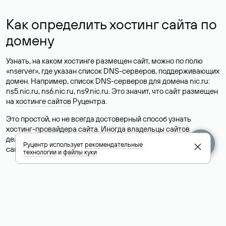
Как определить хостинг сайта по
домену
Узнать, на каком хостинге размещен сайт, можно по полю
«nserver», где указан список DNS-серверов, поддерживающих
домен. Например, список DNS-серверов для домена nic.ru:
ns5.nic.ru, ns6.nic.ru, ns9.nic.ru. Это значит, что сайт размещен
на
хостинге сайтов
Руцентра.
Это простой, но не всегда достоверный способ узнать
хостинг-провайдера сайта. Иногда владельцы сайтов
делегируют домен на бесплатные DNS-серверы, а данные
Руцентр использует
рекомендательные
сайта хранятся у другого хостинг-провайдера.
технологии
и
файлы куки
Как узнать актуальные DNS
домена
О том, где можно посмотреть список DNS-серверов для