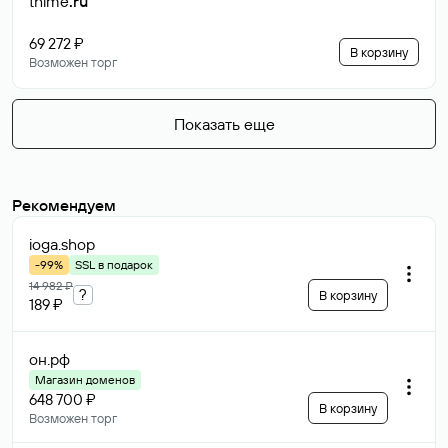
thime
.ru
69 272 ₽
В корзину
Возможен торг
Показать еще
Рекомендуем
ioga
.shop
-99%
SSL в подарок
14 982 ₽
?
В корзину
189 ₽
он
.рф
Магазин доменов
648 700 ₽
В корзину
Возможен торг