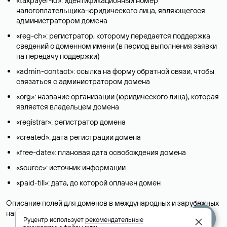
«taxpayer-id»: идентификационный номер
налогоплательщика-юридического лица, являющегося
администратором домена
«reg-ch»: регистратор, которому передается поддержка
сведений о доменном имени (в период выполнения заявки
на передачу поддержки)
«admin-contact»: ссылка на форму обратной связи, чтобы
связаться с администратором домена
«org»: название организации (юридического лица), которая
является владельцем домена
«registrar»: регистратор домена
«created»: дата регистрации домена
«free-date»: плановая дата освобождения домена
«source»: источник информации
«paid-till»: дата, до которой оплачен домен
Описание полей для доменов в международных и зарубежных
национальных доменах представлены в разделе «
Помощь
».
Руцентр использует
рекомендательные