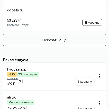
dcpets
.ru
53 298 ₽
В корзину
Возможен торг
Показать еще
Рекомендуем
hvoya
.shop
-99%
SSL в подарок
14 982 ₽
?
В корзину
189 ₽
afri
.ru
Магазин доменов
75 000 ₽
?
В корзину