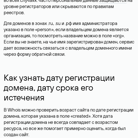
во всех случаях: часто персональные данные
защищаются
на
уровне регистраторов или скрываются по правилам
реестров.
Для доменов в зонах .ru, .su и .рф имя администратора
указано в поле «person», если владельцем домена является
организация, то посмотреть название можно в поле «org».
Если вы не знаете, на чье имя зарегистрирован домен, сервис
дает возможность связаться с владельцем доменного имени
через форму обратной связи.
Как узнать дату регистрации
домена, дату срока его
истечения
В Whois можно проверить возраст сайта по дате регистрации
домена, которая указана в поле «created». Хотя дата
регистрации домена не всегда совпадает с возрастом
ресурса, но все же помогает примерно оценить, когда был
создан сайт.