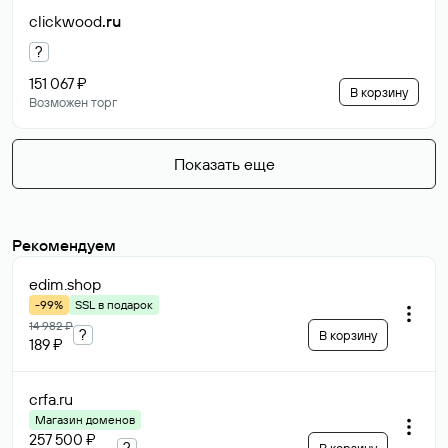
clickwood
.ru
?
151 067 ₽
В корзину
Возможен торг
Показать еще
Рекомендуем
edim
.shop
-99%
SSL в подарок
14 982 ₽
?
В корзину
189 ₽
crfa
.ru
Магазин доменов
257 500 ₽
?