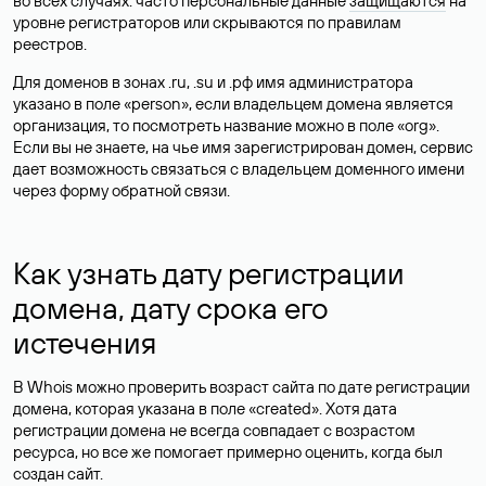
во всех случаях: часто персональные данные
защищаются
на
уровне регистраторов или скрываются по правилам
реестров.
Для доменов в зонах .ru, .su и .рф имя администратора
указано в поле «person», если владельцем домена является
организация, то посмотреть название можно в поле «org».
Если вы не знаете, на чье имя зарегистрирован домен, сервис
дает возможность связаться с владельцем доменного имени
через форму обратной связи.
Как узнать дату регистрации
домена, дату срока его
истечения
В Whois можно проверить возраст сайта по дате регистрации
домена, которая указана в поле «created». Хотя дата
регистрации домена не всегда совпадает с возрастом
ресурса, но все же помогает примерно оценить, когда был
создан сайт.