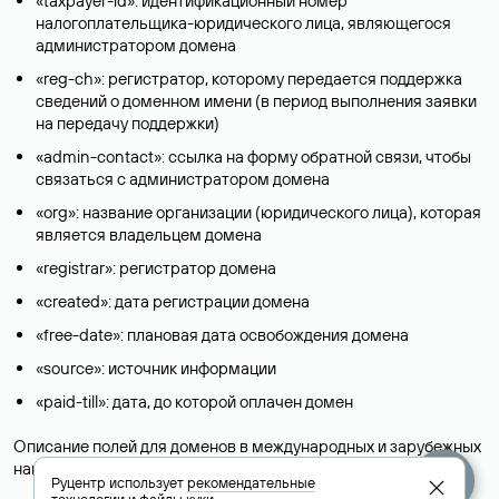
«taxpayer-id»: идентификационный номер
налогоплательщика-юридического лица, являющегося
администратором домена
«reg-ch»: регистратор, которому передается поддержка
сведений о доменном имени (в период выполнения заявки
на передачу поддержки)
«admin-contact»: ссылка на форму обратной связи, чтобы
связаться с администратором домена
«org»: название организации (юридического лица), которая
является владельцем домена
«registrar»: регистратор домена
«created»: дата регистрации домена
«free-date»: плановая дата освобождения домена
«source»: источник информации
«paid-till»: дата, до которой оплачен домен
Описание полей для доменов в международных и зарубежных
национальных доменах представлены в разделе «
Помощь
».
Руцентр использует
рекомендательные