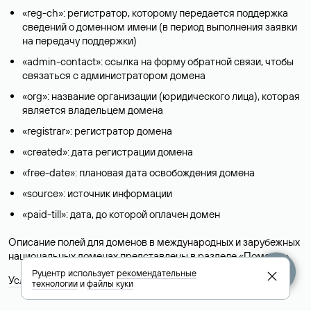
«reg-ch»: регистратор, которому передается поддержка
сведений о доменном имени (в период выполнения заявки
на передачу поддержки)
«admin-contact»: ссылка на форму обратной связи, чтобы
связаться с администратором домена
«org»: название организации (юридического лица), которая
является владельцем домена
«registrar»: регистратор домена
«created»: дата регистрации домена
«free-date»: плановая дата освобождения домена
«source»: источник информации
«paid-till»: дата, до которой оплачен домен
Описание полей для доменов в международных и зарубежных
национальных доменах представлены в разделе «
Помощь
».
Руцентр использует
рекомендательные
Условия использования Whois-сервиса
технологии
и
файлы куки