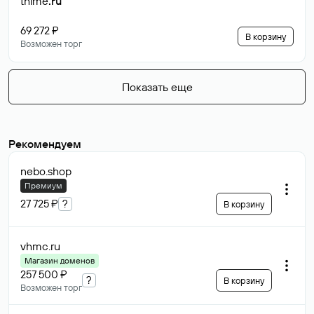
thime
.ru
69 272 ₽
В корзину
Возможен торг
Показать еще
Рекомендуем
nebo
.shop
Премиум
27 725 ₽
?
В корзину
vhmc
.ru
Магазин доменов
257 500 ₽
?
В корзину
Возможен торг