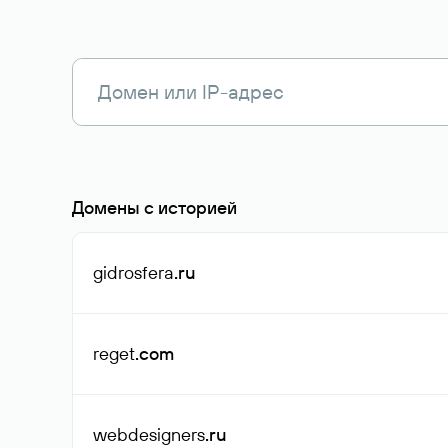
Домены с историей
gidrosfera
.ru
reget
.com
webdesigners
.ru