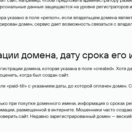
жит сайт, например, чтобы предложить администратору разм
персональные данные
защищаются
на уровне регистраторов 
атора указано в поле «person», если владельцем домена явля
истрирован домен, сервис дает возможность связаться с вла
ации домена, дату срока его
гистрации домена, которая указана в поле «created». Хотя д
оценить, когда был создан сайт.
 «paid-till» с указанием даты, до которой оплачен домен. 
лько при покупке доменного имени, информация о сроках р
ормации, размещенной в интернете. Мошенники часто созда
оверить сайт. Недавно зарегистрированный домен — веский