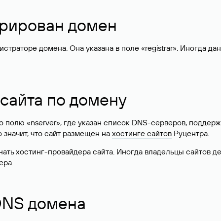
стрирован домен
раторе домена. Она указана в поле «registrar». Иногда да
 сайта по домену
 по полю «nserver», где указан список DNS-серверов, подд
 Это значит, что сайт размещен на
хостинге сайтов
Руцентра.
знать хостинг-провайдера сайта. Иногда владельцы сайтов 
ера.
 DNS домена