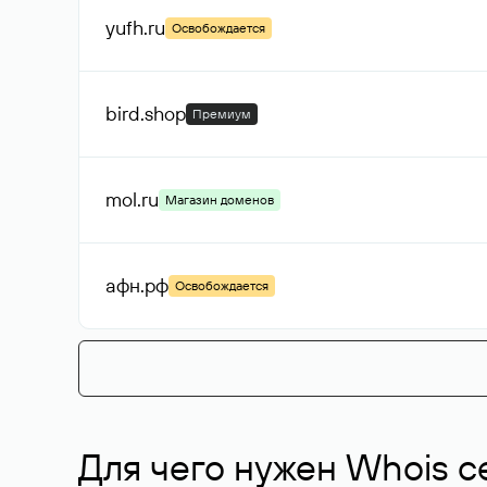
yufh
.ru
Освобождается
bird
.shop
Премиум
mol
.ru
Магазин доменов
афн
.рф
Освобождается
Для чего нужен Whois с