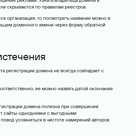
ещение рекламы. Узнать владельца домена в
или скрываются по правилам реестров.
ется организация, то посмотреть название можно в
дельцем доменного имени через форму обратной
 истечения
ата регистрации домена не всегда совпадает с
Соответственно, ее можно назвать датой окончания
егистрации домена полезна при совершении
ют сайты-однодневки с выгодными
 повод усомниться в чистоте намерений авторов