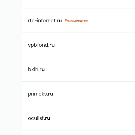
rtc-internet
.ru
Рекомендуем
vpbfond
.ru
bklh
.ru
primeks
.ru
oculist
.ru