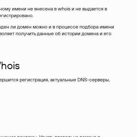
ому имени не внесена в whois и не выдается в
егистрировано
.
боден ли домен можно и в процессе подбора имени
воляет получить данные об истории домена и его
hois
вершится регистрация, актуальные DNS-серверы,