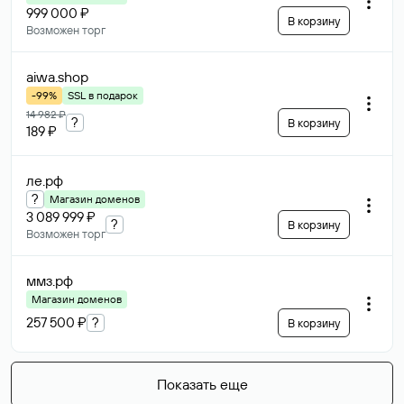
999 000 ₽
В корзину
Возможен торг
aiwa
.shop
-99%
SSL в подарок
14 982 ₽
?
В корзину
189 ₽
ле
.рф
?
Магазин доменов
3 089 999 ₽
?
В корзину
Возможен торг
ммз
.рф
Магазин доменов
257 500 ₽
?
В корзину
Показать еще