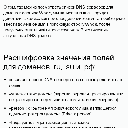
О том, где можно посмотреть список DNS-серверов для
домена в сервисе Whois, мы написали выше. Порядок
действий такой же, как при определении хостинга: необходимо
ввести доменное имя в поисковую строку Whois, после
получения ответа найти поле «nserver». В нем указаны
актуальные DNS домена.
Расшифровка значения полей
для доменов .ru, .su и .рф:
«nserver»: список DNS-серверов, на которые делегирован
домен
«state»: статус домена (зарегистрирован, делегирован или
не делегирован, верифицирован или не верифицирован)
«person»: скрытое имя физического лица, являющегося
администратором домена (Privatе person)
«taxpayer-id»: идентификационный номер