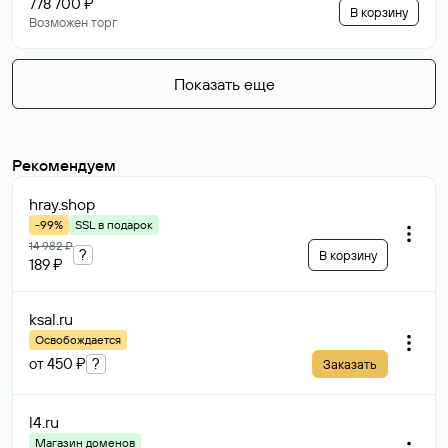
778 700 ₽
В корзину
Возможен торг
Показать еще
Рекомендуем
hray
.shop
-99%
SSL в подарок
14 982 ₽
?
В корзину
189 ₽
ksal
.ru
Освобождается
от 450 ₽
?
Заказать
l4
.ru
Магазин доменов