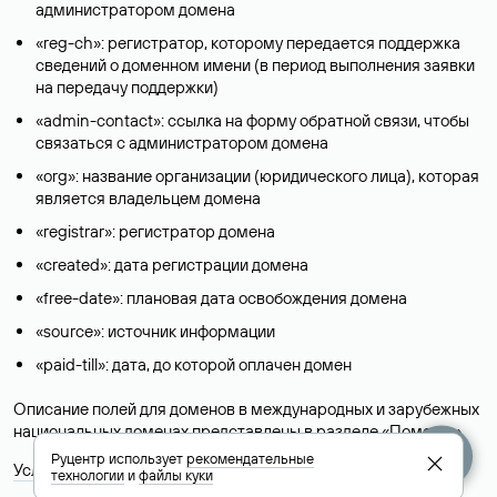
администратором домена
«reg-ch»: регистратор, которому передается поддержка
сведений о доменном имени (в период выполнения заявки
на передачу поддержки)
«admin-contact»: ссылка на форму обратной связи, чтобы
связаться с администратором домена
«org»: название организации (юридического лица), которая
является владельцем домена
«registrar»: регистратор домена
«created»: дата регистрации домена
«free-date»: плановая дата освобождения домена
«source»: источник информации
«paid-till»: дата, до которой оплачен домен
Описание полей для доменов в международных и зарубежных
национальных доменах представлены в разделе «
Помощь
».
Руцентр использует
рекомендательные
Условия использования Whois-сервиса
технологии
и
файлы куки