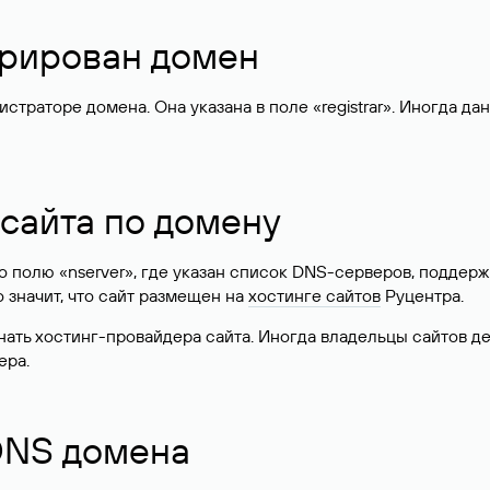
стрирован домен
раторе домена. Она указана в поле «registrar». Иногда да
 сайта по домену
 по полю «nserver», где указан список DNS-серверов, подд
 Это значит, что сайт размещен на
хостинге сайтов
Руцентра.
знать хостинг-провайдера сайта. Иногда владельцы сайтов 
ера.
 DNS домена