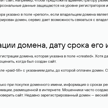
жит сайт, например, чтобы предложить администратору разм
персональные данные
защищаются
на уровне регистраторов 
атора указано в поле «person», если владельцем домена явля
истрирован домен, сервис дает возможность связаться с вла
ации домена, дату срока его
гистрации домена, которая указана в поле «created». Хотя д
оценить, когда был создан сайт.
 «paid-till» с указанием даты, до которой оплачен домен. 
лько при покупке доменного имени, информация о сроках р
ормации, размещенной в интернете. Мошенники часто созда
оверить сайт. Недавно зарегистрированный домен — веский