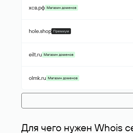
хсв
.рф
Магазин доменов
hole
.shop
Премиум
eilt
.ru
Магазин доменов
olmk
.ru
Магазин доменов
Для чего нужен Whois с