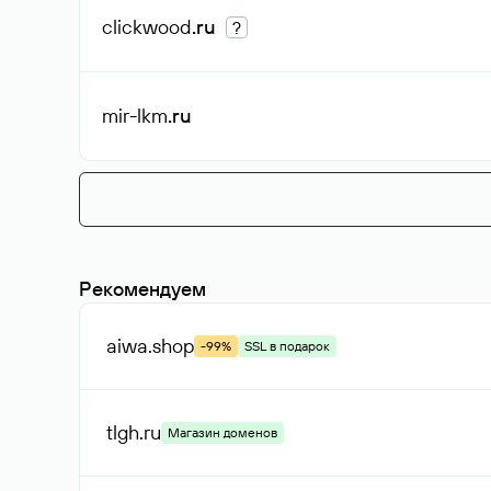
clickwood
.ru
?
mir-lkm
.ru
Рекомендуем
aiwa
.shop
-99%
SSL в подарок
tlgh
.ru
Магазин доменов