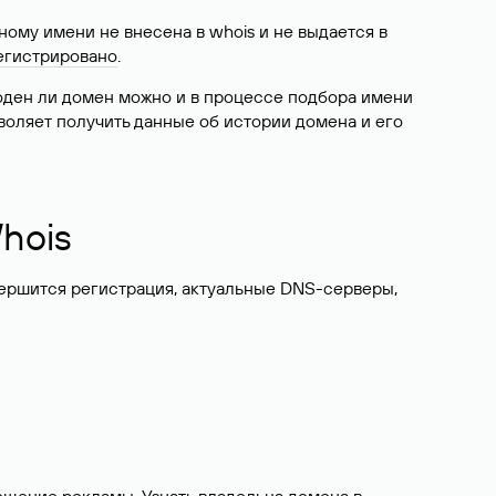
ому имени не внесена в whois и не выдается в
егистрировано
.
боден ли домен можно и в процессе подбора имени
воляет получить данные об истории домена и его
hois
вершится регистрация, актуальные DNS-серверы,