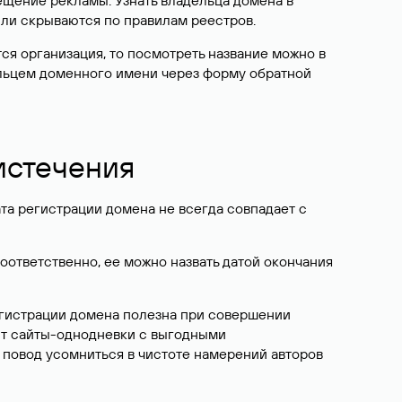
ещение рекламы. Узнать владельца домена в
или скрываются по правилам реестров.
ется организация, то посмотреть название можно в
дельцем доменного имени через форму обратной
 истечения
ата регистрации домена не всегда совпадает с
Соответственно, ее можно назвать датой окончания
егистрации домена полезна при совершении
ют сайты-однодневки с выгодными
 повод усомниться в чистоте намерений авторов