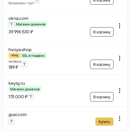
В корзину
Возможен торг
okna
.com
?
Магазин доменов
39 996 530 ₽
В корзину
hvoya
.shop
-99%
SSL в подарок
14 982 ₽
?
В корзину
189 ₽
keysy
.ru
Магазин доменов
175 000 ₽
?
В корзину
gusi
.com
?
Купить