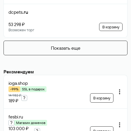
dcpets
.ru
53 298 ₽
В корзину
Возможен торг
Показать еще
Рекомендуем
ioga
.shop
-99%
SSL в подарок
14 982 ₽
?
В корзину
189 ₽
fesbi
.ru
?
Магазин доменов
103 000 ₽
?