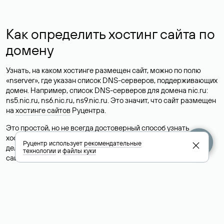
Как определить хостинг сайта по
домену
Узнать, на каком хостинге размещен сайт, можно по полю
«nserver», где указан список DNS-серверов, поддерживающих
домен. Например, список DNS-серверов для домена nic.ru:
ns5.nic.ru, ns6.nic.ru, ns9.nic.ru. Это значит, что сайт размещен
на
хостинге сайтов
Руцентра.
Это простой, но не всегда достоверный способ узнать
хостинг-провайдера сайта. Иногда владельцы сайтов
Руцентр использует
рекомендательные
делегируют домен на бесплатные DNS-серверы, а данные
технологии
и
файлы куки
сайта хранятся у другого хостинг-провайдера.
Как узнать актуальные DNS
домена