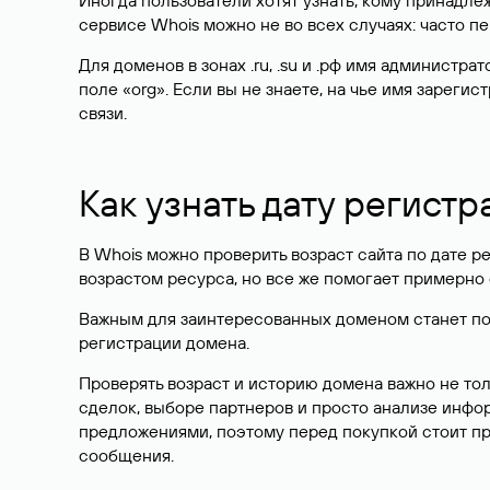
Иногда пользователи хотят узнать, кому принадле
сервисе Whois можно не во всех случаях: часто 
Для доменов в зонах .ru, .su и .рф имя администр
поле «org». Если вы не знаете, на чье имя зарег
связи.
Как узнать дату регистр
В Whois можно проверить возраст сайта по дате ре
возрастом ресурса, но все же помогает примерно 
Важным для заинтересованных доменом станет поле
регистрации домена.
Проверять возраст и историю домена важно не то
сделок, выборе партнеров и просто анализе инф
предложениями, поэтому перед покупкой стоит пр
сообщения.