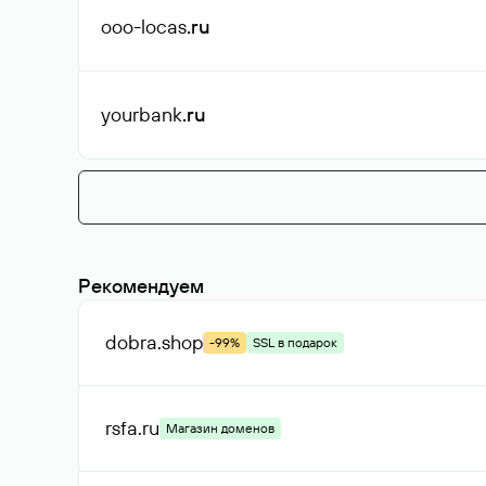
ooo-locas
.ru
yourbank
.ru
Рекомендуем
dobra
.shop
-99%
SSL в подарок
rsfa
.ru
Магазин доменов