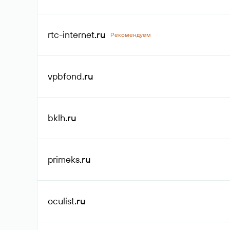
rtc-internet
.ru
Рекомендуем
vpbfond
.ru
bklh
.ru
primeks
.ru
oculist
.ru