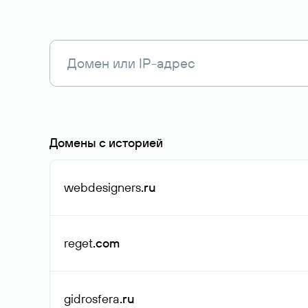
Домены с историей
webdesigners
.ru
reget
.com
gidrosfera
.ru