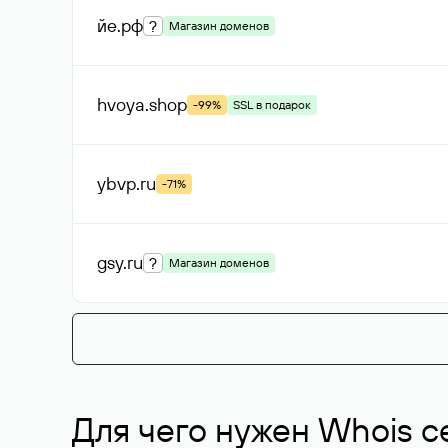
йе
.рф
?
Магазин доменов
hvoya
.shop
-99%
SSL в подарок
ybvp
.ru
-71%
gsy
.ru
?
Магазин доменов
Для чего нужен Whois с