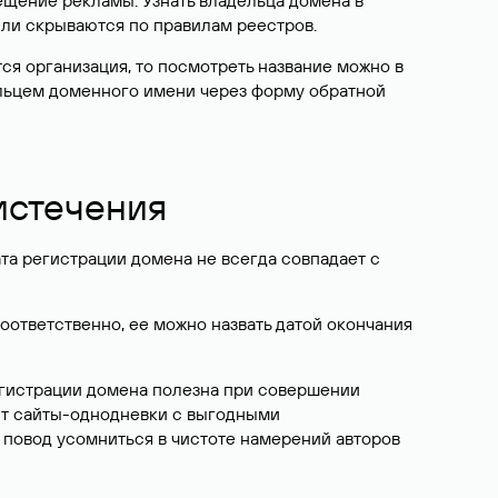
ещение рекламы. Узнать владельца домена в
или скрываются по правилам реестров.
ется организация, то посмотреть название можно в
дельцем доменного имени через форму обратной
 истечения
ата регистрации домена не всегда совпадает с
Соответственно, ее можно назвать датой окончания
егистрации домена полезна при совершении
ют сайты-однодневки с выгодными
 повод усомниться в чистоте намерений авторов