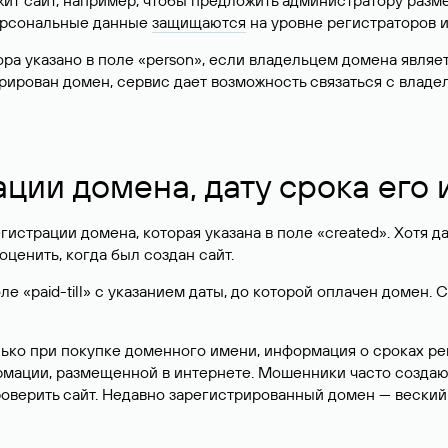
жит сайт, например, чтобы предложить администратору разм
персональные данные
защищаются
на уровне регистраторов 
атора указано в поле «person», если владельцем домена явля
истрирован домен, сервис дает возможность связаться с вла
ации домена, дату срока его
гистрации домена, которая указана в поле «created». Хотя д
оценить, когда был создан сайт.
 «paid-till» с указанием даты, до которой оплачен домен. 
лько при покупке доменного имени, информация о сроках р
ормации, размещенной в интернете. Мошенники часто созда
оверить сайт. Недавно зарегистрированный домен — веский