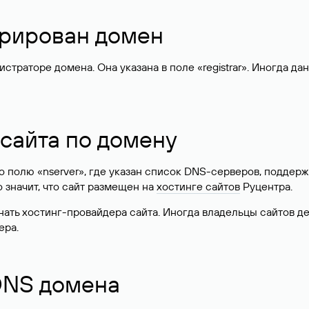
стрирован домен
раторе домена. Она указана в поле «registrar». Иногда да
 сайта по домену
 по полю «nserver», где указан список DNS-серверов, подд
 Это значит, что сайт размещен на
хостинге сайтов
Руцентра.
знать хостинг-провайдера сайта. Иногда владельцы сайтов 
ера.
 DNS домена