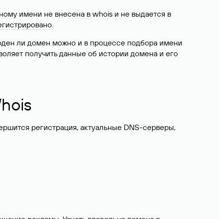
ому имени не внесена в whois и не выдается в
егистрировано
.
боден ли домен можно и в процессе подбора имени
воляет получить данные об истории домена и его
hois
вершится регистрация, актуальные DNS-серверы,