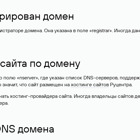
стрирован домен
раторе домена. Она указана в поле «registrar». Иногда да
 сайта по домену
 по полю «nserver», где указан список DNS-серверов, подд
 Это значит, что сайт размещен на
хостинге сайтов
Руцентра.
знать хостинг-провайдера сайта. Иногда владельцы сайтов 
ера.
 DNS домена