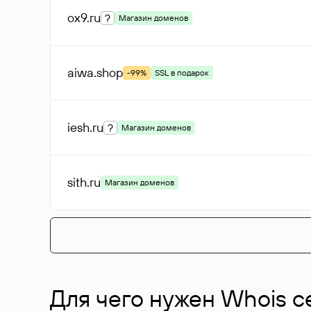
ox9
.ru
?
Магазин доменов
aiwa
.shop
-99%
SSL в подарок
iesh
.ru
?
Магазин доменов
sith
.ru
Магазин доменов
Для чего нужен Whois с