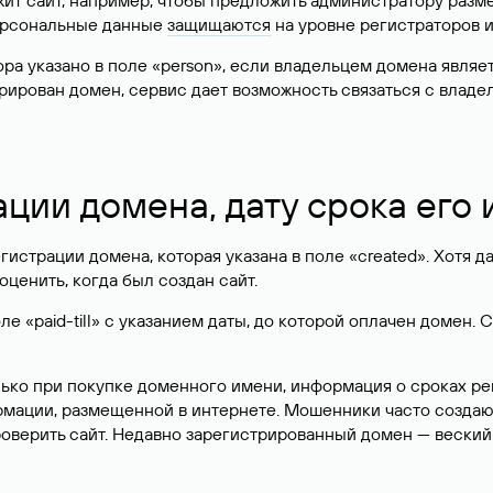
жит сайт, например, чтобы предложить администратору разм
персональные данные
защищаются
на уровне регистраторов 
атора указано в поле «person», если владельцем домена явля
истрирован домен, сервис дает возможность связаться с вла
ации домена, дату срока его
гистрации домена, которая указана в поле «created». Хотя д
оценить, когда был создан сайт.
 «paid-till» с указанием даты, до которой оплачен домен. 
лько при покупке доменного имени, информация о сроках р
ормации, размещенной в интернете. Мошенники часто созда
оверить сайт. Недавно зарегистрированный домен — веский