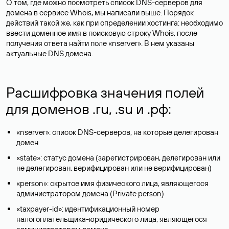
О том, где можно посмотреть список DNS-серверов для
домена в сервисе Whois, мы написали выше. Порядок
действий такой же, как при определении хостинга: необходимо
ввести доменное имя в поисковую строку Whois, после
получения ответа найти поле «nserver». В нем указаны
актуальные DNS домена.
Расшифровка значения полей
для доменов .ru, .su и .рф:
«nserver»: список DNS-серверов, на которые делегирован
домен
«state»: статус домена (зарегистрирован, делегирован или
не делегирован, верифицирован или не верифицирован)
«person»: скрытое имя физического лица, являющегося
администратором домена (Privatе person)
«taxpayer-id»: идентификационный номер
налогоплательщика-юридического лица, являющегося