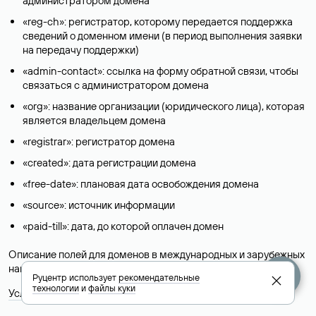
администратором домена
«reg-ch»: регистратор, которому передается поддержка
сведений о доменном имени (в период выполнения заявки
на передачу поддержки)
«admin-contact»: ссылка на форму обратной связи, чтобы
связаться с администратором домена
«org»: название организации (юридического лица), которая
является владельцем домена
«registrar»: регистратор домена
«created»: дата регистрации домена
«free-date»: плановая дата освобождения домена
«source»: источник информации
«paid-till»: дата, до которой оплачен домен
Описание полей для доменов в международных и зарубежных
национальных доменах представлены в разделе «
Помощь
».
Руцентр использует
рекомендательные
технологии
и
файлы куки
Условия использования Whois-сервиса