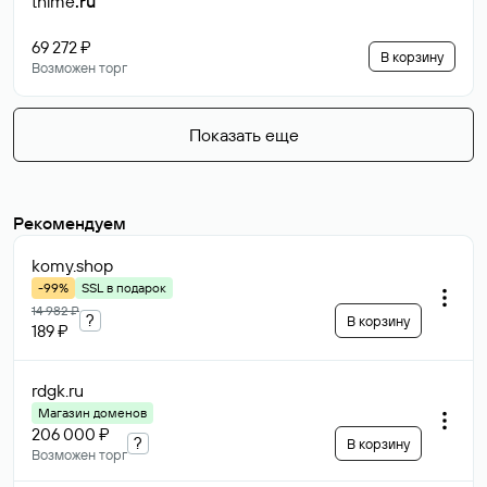
thime
.ru
69 272 ₽
В корзину
Возможен торг
Показать еще
Рекомендуем
komy
.shop
-99%
SSL в подарок
14 982 ₽
?
В корзину
189 ₽
rdgk
.ru
Магазин доменов
206 000 ₽
?
В корзину
Возможен торг