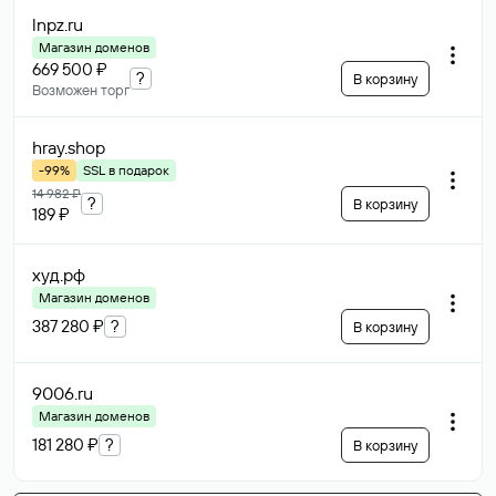
lnpz
.ru
Магазин доменов
669 500 ₽
?
В корзину
Возможен торг
hray
.shop
-99%
SSL в подарок
14 982 ₽
?
В корзину
189 ₽
худ
.рф
Магазин доменов
387 280 ₽
?
В корзину
9006
.ru
Магазин доменов
181 280 ₽
?
В корзину