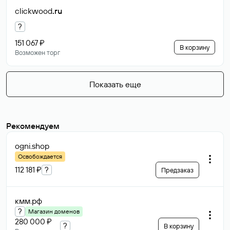
clickwood
.ru
?
151 067 ₽
В корзину
Возможен торг
Показать еще
Рекомендуем
ogni
.shop
Освобождается
112 181 ₽
?
Предзаказ
кмм
.рф
?
Магазин доменов
280 000 ₽
?
В корзину