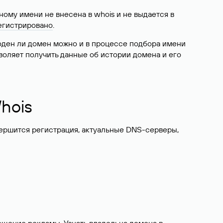
ому имени не внесена в whois и не выдается в
егистрировано
.
боден ли домен можно и в процессе подбора имени
воляет получить данные об истории домена и его
hois
вершится регистрация, актуальные DNS-серверы,