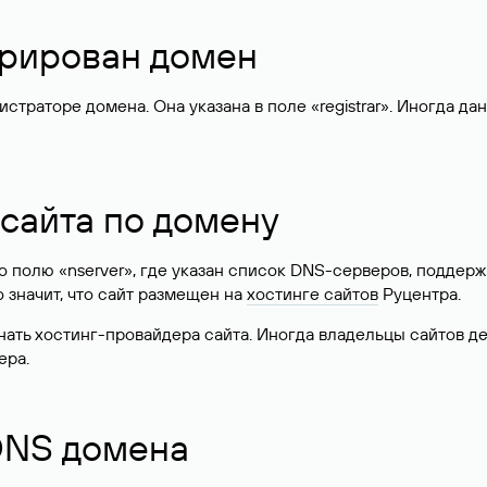
стрирован домен
раторе домена. Она указана в поле «registrar». Иногда да
 сайта по домену
 по полю «nserver», где указан список DNS-серверов, подд
 Это значит, что сайт размещен на
хостинге сайтов
Руцентра.
знать хостинг-провайдера сайта. Иногда владельцы сайтов 
ера.
 DNS домена