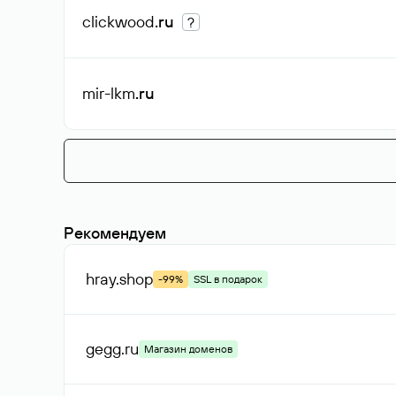
clickwood
.ru
?
mir-lkm
.ru
Рекомендуем
hray
.shop
-99%
SSL в подарок
gegg
.ru
Магазин доменов