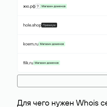
жю
.рф
?
Магазин доменов
hole
.shop
Премиум
koem
.ru
Магазин доменов
fiik
.ru
Магазин доменов
Для чего нужен Whois с