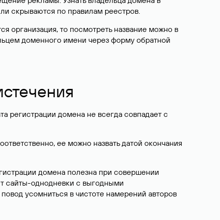
ещение рекламы. Узнать владельца домена в
или скрываются по правилам реестров.
ется организация, то посмотреть название можно в
дельцем доменного имени через форму обратной
 истечения
ата регистрации домена не всегда совпадает с
Соответственно, ее можно назвать датой окончания
егистрации домена полезна при совершении
ют сайты-однодневки с выгодными
 повод усомниться в чистоте намерений авторов