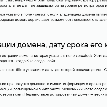
жит сайт, например, чтобы предложить администратору разм
персональные данные
защищаются
на уровне регистраторов 
атора указано в поле «person», если владельцем домена явля
истрирован домен, сервис дает возможность связаться с вла
ации домена, дату срока его
гистрации домена, которая указана в поле «created». Хотя д
оценить, когда был создан сайт.
 «paid-till» с указанием даты, до которой оплачен домен. 
лько при покупке доменного имени, информация о сроках р
ормации, размещенной в интернете. Мошенники часто созда
оверить сайт. Недавно зарегистрированный домен — веский