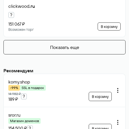
clickwood
.ru
?
151 067 ₽
В корзину
Возможен торг
Показать еще
Рекомендуем
komy
.shop
-99%
SSL в подарок
14 982 ₽
?
В корзину
189 ₽
sror
.ru
Магазин доменов
154 500 ₽
?
В корзину