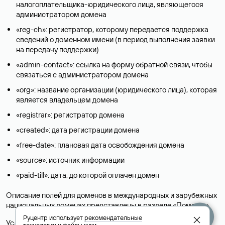
налогоплательщика-юридического лица, являющегося
администратором домена
«reg-ch»: регистратор, которому передается поддержка
сведений о доменном имени (в период выполнения заявки
на передачу поддержки)
«admin-contact»: ссылка на форму обратной связи, чтобы
связаться с администратором домена
«org»: название организации (юридического лица), которая
является владельцем домена
«registrar»: регистратор домена
«created»: дата регистрации домена
«free-date»: плановая дата освобождения домена
«source»: источник информации
«paid-till»: дата, до которой оплачен домен
Описание полей для доменов в международных и зарубежных
национальных доменах представлены в разделе «
Помощь
».
Руцентр использует
рекомендательные
Условия использования Whois-сервиса