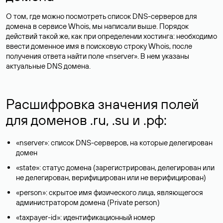
О том, где можно посмотреть список DNS-серверов для
домена в сервисе Whois, мы написали выше. Порядок
действий такой же, как при определении хостинга: необходимо
ввести доменное имя в поисковую строку Whois, после
получения ответа найти поле «nserver». В нем указаны
актуальные DNS домена.
Расшифровка значения полей
для доменов .ru, .su и .рф:
«nserver»: список DNS-серверов, на которые делегирован
домен
«state»: статус домена (зарегистрирован, делегирован или
не делегирован, верифицирован или не верифицирован)
«person»: скрытое имя физического лица, являющегося
администратором домена (Privatе person)
«taxpayer-id»: идентификационный номер