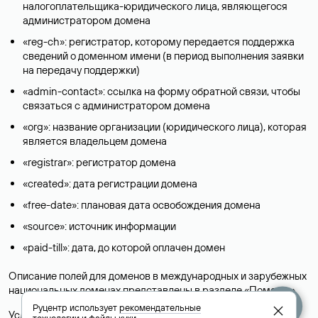
налогоплательщика-юридического лица, являющегося
администратором домена
«reg-ch»: регистратор, которому передается поддержка
сведений о доменном имени (в период выполнения заявки
на передачу поддержки)
«admin-contact»: ссылка на форму обратной связи, чтобы
связаться с администратором домена
«org»: название организации (юридического лица), которая
является владельцем домена
«registrar»: регистратор домена
«created»: дата регистрации домена
«free-date»: плановая дата освобождения домена
«source»: источник информации
«paid-till»: дата, до которой оплачен домен
Описание полей для доменов в международных и зарубежных
национальных доменах представлены в разделе «
Помощь
».
Руцентр использует
рекомендательные
Условия использования Whois-сервиса