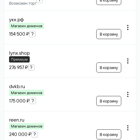
В корзину
Возможен торг
укк
.рф
Магазин доменов
154 500 ₽
?
В корзину
lynx
.shop
Премиум
276 957 ₽
?
В корзину
dvkb
.ru
Магазин доменов
175 000 ₽
?
В корзину
reen
.ru
Магазин доменов
240 000 ₽
?
В корзину