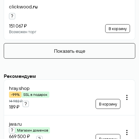
clickwood
.ru
?
151 067 ₽
В корзину
Возможен торг
Показать еще
Рекомендуем
hray
.shop
-99%
SSL в подарок
14 982 ₽
?
В корзину
189 ₽
jwa
.ru
?
Магазин доменов
669 500 ₽
?