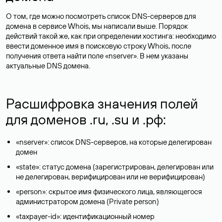
О том, где можно посмотреть список DNS-серверов для
домена в сервисе Whois, мы написали выше. Порядок
действий такой же, как при определении хостинга: необходимо
ввести доменное имя в поисковую строку Whois, после
получения ответа найти поле «nserver». В нем указаны
актуальные DNS домена.
Расшифровка значения полей
для доменов .ru, .su и .рф:
«nserver»: список DNS-серверов, на которые делегирован
домен
«state»: статус домена (зарегистрирован, делегирован или
не делегирован, верифицирован или не верифицирован)
«person»: скрытое имя физического лица, являющегося
администратором домена (Privatе person)
«taxpayer-id»: идентификационный номер