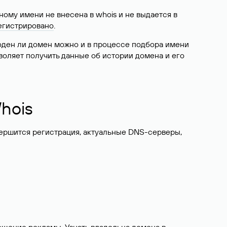
ому имени не внесена в whois и не выдается в
егистрировано
.
боден ли домен можно и в процессе подбора имени
воляет получить данные об истории домена и его
hois
вершится регистрация, актуальные DNS-серверы,