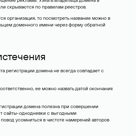
ещение рекламы. Узнать владельца домена в
или скрываются по правилам реестров.
ется организация, то посмотреть название можно в
дельцем доменного имени через форму обратной
 истечения
ата регистрации домена не всегда совпадает с
Соответственно, ее можно назвать датой окончания
егистрации домена полезна при совершении
ют сайты-однодневки с выгодными
 повод усомниться в чистоте намерений авторов