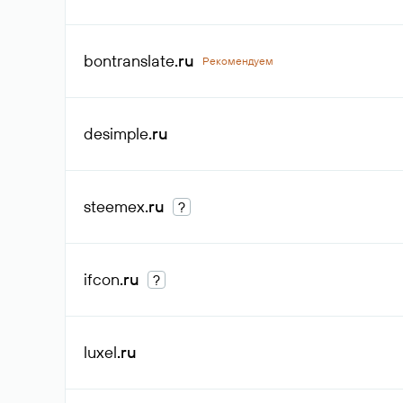
bontranslate
.ru
Рекомендуем
desimple
.ru
steemex
.ru
?
ifcon
.ru
?
luxel
.ru