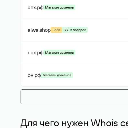
апх
.рф
Магазин доменов
aiwa
.shop
-99%
SSL в подарок
нпх
.рф
Магазин доменов
он
.рф
Магазин доменов
Для чего нужен Whois с