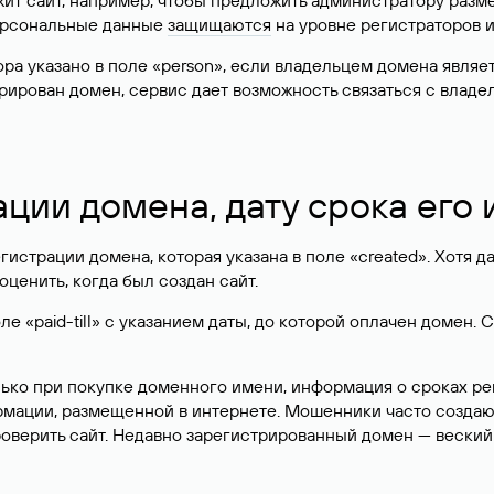
жит сайт, например, чтобы предложить администратору разм
персональные данные
защищаются
на уровне регистраторов 
атора указано в поле «person», если владельцем домена явля
истрирован домен, сервис дает возможность связаться с вла
ации домена, дату срока его
гистрации домена, которая указана в поле «created». Хотя д
оценить, когда был создан сайт.
 «paid-till» с указанием даты, до которой оплачен домен. 
лько при покупке доменного имени, информация о сроках р
ормации, размещенной в интернете. Мошенники часто созда
оверить сайт. Недавно зарегистрированный домен — веский