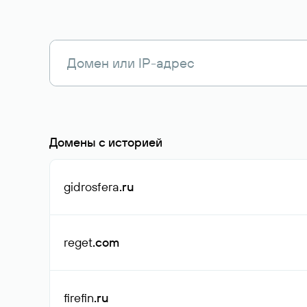
Домены с историей
gidrosfera
.ru
reget
.com
firefin
.ru