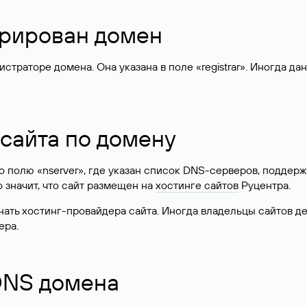
стрирован домен
раторе домена. Она указана в поле «registrar». Иногда да
 сайта по домену
 по полю «nserver», где указан список DNS-серверов, подд
 Это значит, что сайт размещен на
хостинге сайтов
Руцентра.
знать хостинг-провайдера сайта. Иногда владельцы сайтов 
ера.
 DNS домена