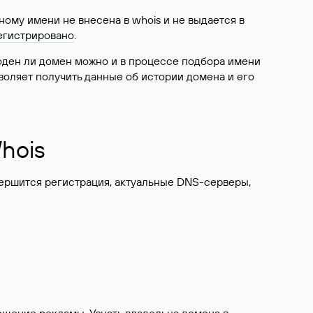
ому имени не внесена в whois и не выдается в
егистрировано
.
боден ли домен можно и в процессе подбора имени
воляет получить данные об истории домена и его
hois
вершится регистрация, актуальные DNS-серверы,