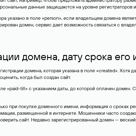
жит сайт, например, чтобы предложить администратору разм
персональные данные
защищаются
на уровне регистраторов 
атора указано в поле «person», если владельцем домена явля
истрирован домен, сервис дает возможность связаться с вла
ации домена, дату срока его
гистрации домена, которая указана в поле «created». Хотя д
оценить, когда был создан сайт.
 «paid-till» с указанием даты, до которой оплачен домен. 
лько при покупке доменного имени, информация о сроках р
ормации, размещенной в интернете. Мошенники часто созда
оверить сайт. Недавно зарегистрированный домен — веский