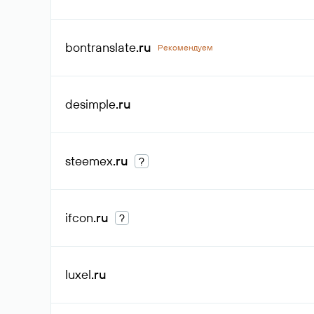
bontranslate
.ru
Рекомендуем
desimple
.ru
steemex
.ru
?
ifcon
.ru
?
luxel
.ru