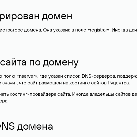
стрирован домен
раторе домена. Она указана в поле «registrar». Иногда да
 сайта по домену
 по полю «nserver», где указан список DNS-серверов, подд
 Это значит, что сайт размещен на
хостинге сайтов
Руцентра.
знать хостинг-провайдера сайта. Иногда владельцы сайтов 
ера.
 DNS домена