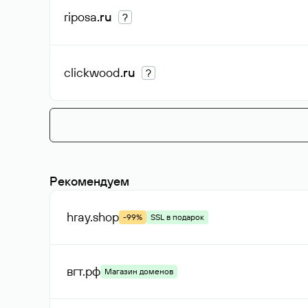
riposa
.ru
?
clickwood
.ru
?
Рекомендуем
hray
.shop
-99%
SSL в подарок
вгт
.рф
Магазин доменов