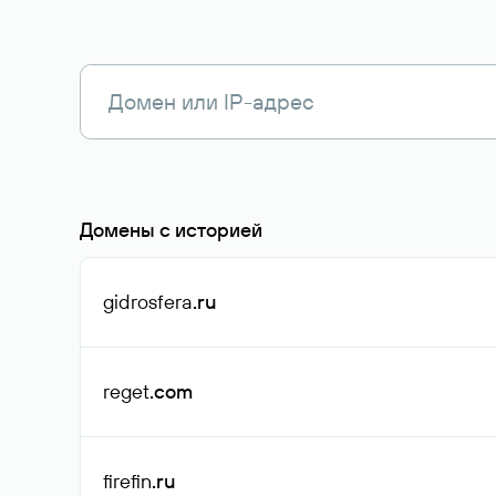
Домены с историей
gidrosfera
.ru
reget
.com
firefin
.ru