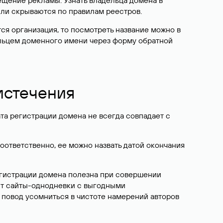
ещение рекламы. Узнать владельца домена в
или скрываются по правилам реестров.
ется организация, то посмотреть название можно в
дельцем доменного имени через форму обратной
 истечения
ата регистрации домена не всегда совпадает с
Соответственно, ее можно назвать датой окончания
егистрации домена полезна при совершении
ют сайты-однодневки с выгодными
 повод усомниться в чистоте намерений авторов