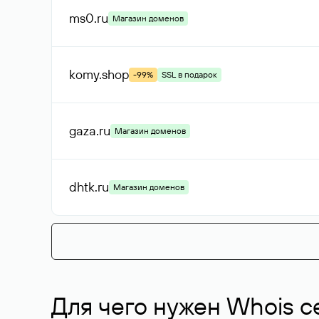
ms0
.ru
Магазин доменов
komy
.shop
-99%
SSL в подарок
gaza
.ru
Магазин доменов
dhtk
.ru
Магазин доменов
Для чего нужен Whois с