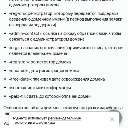
администратором домена
«reg-ch»: регистратор, которому передается поддержка
сведений о доменном имени (в период выполнения заявки
на передачу поддержки)
«admin-contact»: ссылка на форму обратной связи, чтобы
связаться с администратором домена
«org»: название организации (юридического лица), которая
является владельцем домена
«registrar»: регистратор домена
«created»: дата регистрации домена
«free-date»: плановая дата освобождения домена
«source»: источник информации
«paid-till»: дата, до которой оплачен домен
Описание полей для доменов в международных и зарубежных
национальных доменах представлены в разделе «
Помощь
».
Руцентр использует
рекомендательные
технологии
и
файлы куки
Условия использования Whois-сервиса