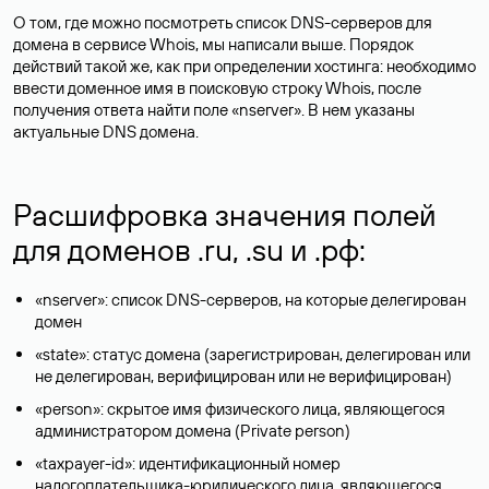
О том, где можно посмотреть список DNS-серверов для
домена в сервисе Whois, мы написали выше. Порядок
действий такой же, как при определении хостинга: необходимо
ввести доменное имя в поисковую строку Whois, после
получения ответа найти поле «nserver». В нем указаны
актуальные DNS домена.
Расшифровка значения полей
для доменов .ru, .su и .рф:
«nserver»: список DNS-серверов, на которые делегирован
домен
«state»: статус домена (зарегистрирован, делегирован или
не делегирован, верифицирован или не верифицирован)
«person»: скрытое имя физического лица, являющегося
администратором домена (Privatе person)
«taxpayer-id»: идентификационный номер
налогоплательщика-юридического лица, являющегося