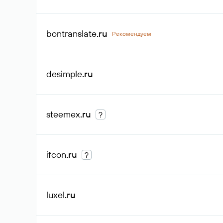
bontranslate
.ru
Рекомендуем
desimple
.ru
steemex
.ru
?
ifcon
.ru
?
luxel
.ru