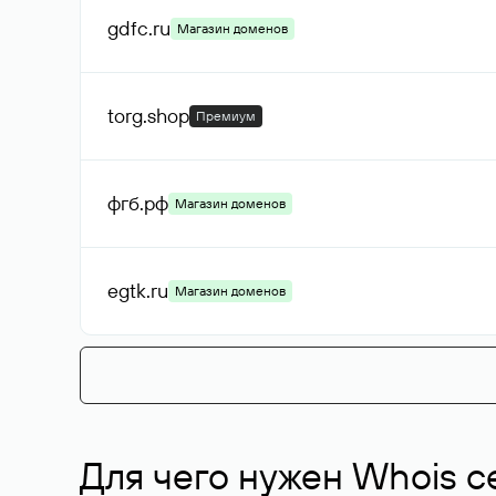
gdfc
.ru
Магазин доменов
torg
.shop
Премиум
фгб
.рф
Магазин доменов
egtk
.ru
Магазин доменов
Для чего нужен Whois с