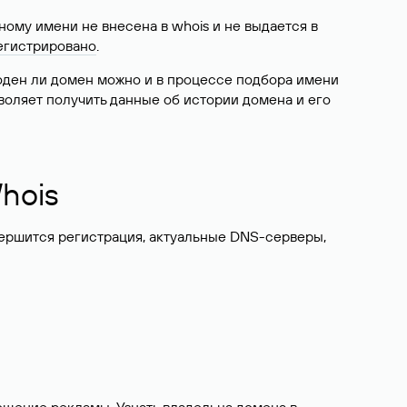
ому имени не внесена в whois и не выдается в
егистрировано
.
боден ли домен можно и в процессе подбора имени
воляет получить данные об истории домена и его
hois
вершится регистрация, актуальные DNS-серверы,