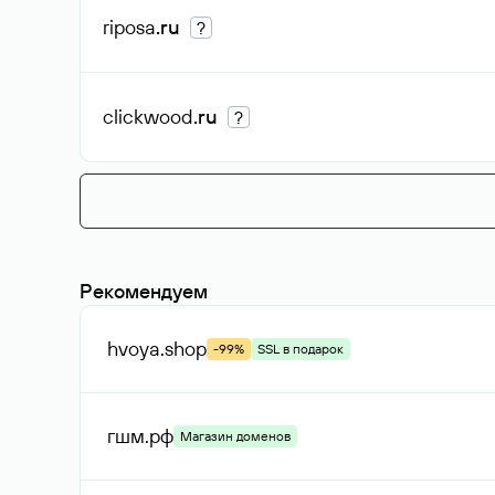
riposa
.ru
?
clickwood
.ru
?
Рекомендуем
hvoya
.shop
-99%
SSL в подарок
гшм
.рф
Магазин доменов