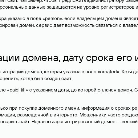
жит сайт, например, чтобы предложить администратору разм
персональные данные
защищаются
на уровне регистраторов 
атора указано в поле «person», если владельцем домена явля
истрирован домен, сервис дает возможность связаться с вла
ации домена, дату срока его
гистрации домена, которая указана в поле «created». Хотя д
оценить, когда был создан сайт.
 «paid-till» с указанием даты, до которой оплачен домен. 
лько при покупке доменного имени, информация о сроках р
ормации, размещенной в интернете. Мошенники часто созда
оверить сайт. Недавно зарегистрированный домен — веский