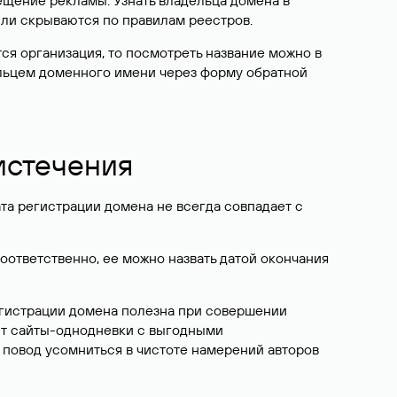
ещение рекламы. Узнать владельца домена в
или скрываются по правилам реестров.
ется организация, то посмотреть название можно в
дельцем доменного имени через форму обратной
 истечения
ата регистрации домена не всегда совпадает с
Соответственно, ее можно назвать датой окончания
егистрации домена полезна при совершении
ют сайты-однодневки с выгодными
 повод усомниться в чистоте намерений авторов