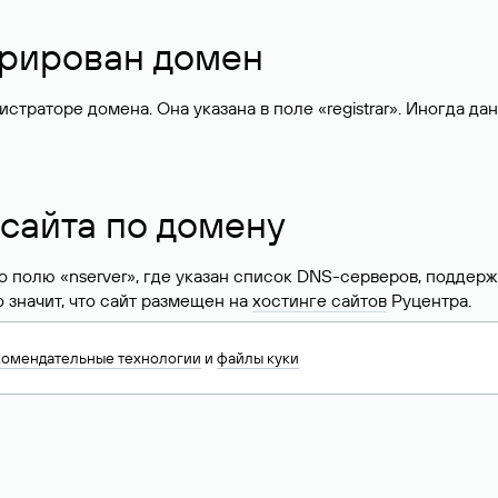
стрирован домен
раторе домена. Она указана в поле «registrar». Иногда да
 сайта по домену
 по полю «nserver», где указан список DNS-серверов, подд
 Это значит, что сайт размещен на
хостинге сайтов
Руцентра.
знать хостинг-провайдера сайта. Иногда владельцы сайтов 
комендательные технологии
и
файлы куки
ера.
 DNS домена