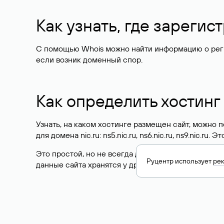
Как узнать, где зареги
С помощью Whois можно найти информацию о регист
если возник доменный спор.
Как определить хостинг
Узнать, на каком хостинге размещен сайт, можно
для домена nic.ru: ns5.nic.ru, ns6.nic.ru, ns9.nic.ru.
Это простой, но не всегда достоверный способ у
Руцентр использует
ре
данные сайта хранятся у другого хостинг-провайд
Как узнать актуальные