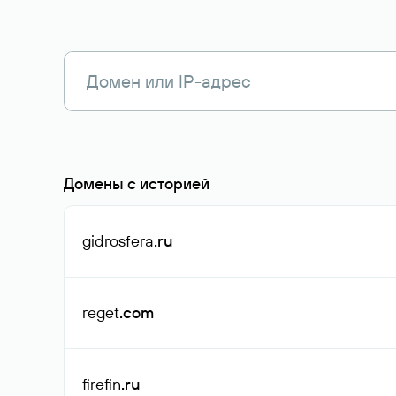
Домены с историей
gidrosfera
.ru
reget
.com
firefin
.ru