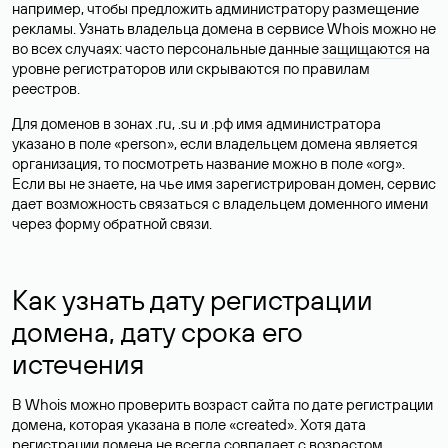
например, чтобы предложить администратору размещение
рекламы. Узнать владельца домена в сервисе Whois можно не
во всех случаях: часто персональные данные
защищаются
на
уровне регистраторов или скрываются по правилам
реестров.
Для доменов в зонах .ru, .su и .рф имя администратора
указано в поле «person», если владельцем домена является
организация, то посмотреть название можно в поле «org».
Если вы не знаете, на чье имя зарегистрирован домен, сервис
дает возможность связаться с владельцем доменного имени
через форму обратной связи.
Как узнать дату регистрации
домена, дату срока его
истечения
В Whois можно проверить возраст сайта по дате регистрации
домена, которая указана в поле «created». Хотя дата
регистрации домена не всегда совпадает с возрастом