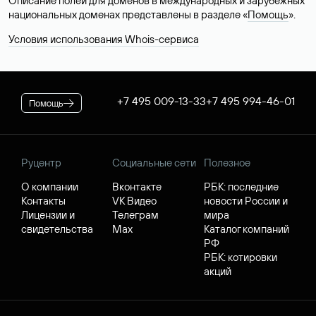
Описание полей для доменов в международных и зарубежных
национальных доменах представлены в разделе «
Помощь
».
Условия использования Whois-сервиса
+7 495 009-13-33
+7 495 994-46-01
Помощь
Руцентр
Социальные сети
Полезное
О компании
Вконтакте
РБК: последние
Контакты
VK Видео
новости России и
Лицензии и
Телеграм
мира
свидетельства
Max
Каталог компаний
РФ
РБК: котировки
акций