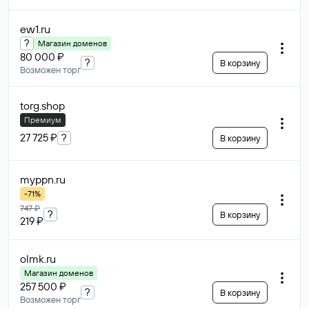
ew1
.ru
?
Магазин доменов
80 000 ₽
?
В корзину
Возможен торг
torg
.shop
Премиум
27 725 ₽
?
В корзину
myppn
.ru
-71%
747 ₽
?
В корзину
219 ₽
olmk
.ru
Магазин доменов
257 500 ₽
?
В корзину
Возможен торг