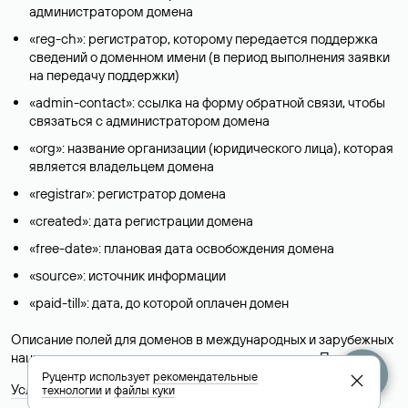
администратором домена
«reg-ch»: регистратор, которому передается поддержка
сведений о доменном имени (в период выполнения заявки
на передачу поддержки)
«admin-contact»: ссылка на форму обратной связи, чтобы
связаться с администратором домена
«org»: название организации (юридического лица), которая
является владельцем домена
«registrar»: регистратор домена
«created»: дата регистрации домена
«free-date»: плановая дата освобождения домена
«source»: источник информации
«paid-till»: дата, до которой оплачен домен
Описание полей для доменов в международных и зарубежных
национальных доменах представлены в разделе «
Помощь
».
Руцентр использует
рекомендательные
Условия использования Whois-сервиса
технологии
и
файлы куки