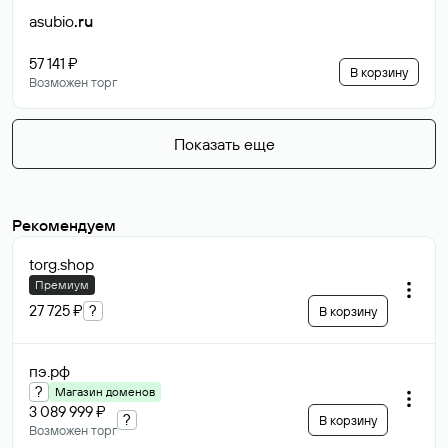
asubio
.ru
57 141 ₽
В корзину
Возможен торг
Показать еще
Рекомендуем
torg
.shop
Премиум
27 725 ₽
?
В корзину
пэ
.рф
?
Магазин доменов
3 089 999 ₽
?
В корзину
Возможен торг