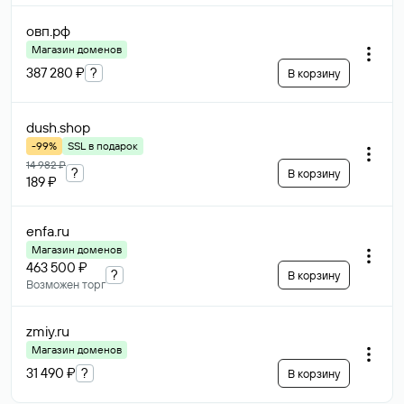
овп
.рф
Магазин доменов
387 280 ₽
?
В корзину
dush
.shop
-99%
SSL в подарок
14 982 ₽
?
В корзину
189 ₽
enfa
.ru
Магазин доменов
463 500 ₽
?
В корзину
Возможен торг
zmiy
.ru
Магазин доменов
31 490 ₽
?
В корзину