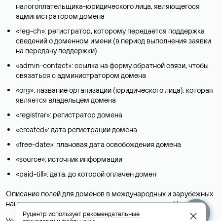
налогоплательщика-юридического лица, являющегося
администратором домена
«reg-ch»: регистратор, которому передается поддержка
сведений о доменном имени (в период выполнения заявки
на передачу поддержки)
«admin-contact»: ссылка на форму обратной связи, чтобы
связаться с администратором домена
«org»: название организации (юридического лица), которая
является владельцем домена
«registrar»: регистратор домена
«created»: дата регистрации домена
«free-date»: плановая дата освобождения домена
«source»: источник информации
«paid-till»: дата, до которой оплачен домен
Описание полей для доменов в международных и зарубежных
национальных доменах представлены в разделе «
Помощь
».
Руцентр использует
рекомендательные
Условия использования Whois-сервиса