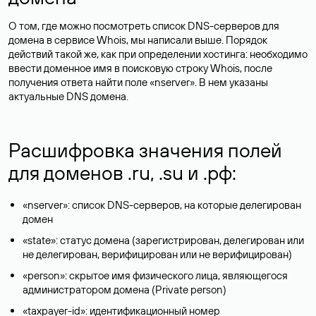
О том, где можно посмотреть список DNS-серверов для
домена в сервисе Whois, мы написали выше. Порядок
действий такой же, как при определении хостинга: необходимо
ввести доменное имя в поисковую строку Whois, после
получения ответа найти поле «nserver». В нем указаны
актуальные DNS домена.
Расшифровка значения полей
для доменов .ru, .su и .рф:
«nserver»: список DNS-серверов, на которые делегирован
домен
«state»: статус домена (зарегистрирован, делегирован или
не делегирован, верифицирован или не верифицирован)
«person»: скрытое имя физического лица, являющегося
администратором домена (Privatе person)
«taxpayer-id»: идентификационный номер