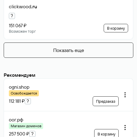
clickwood
.ru
?
151 067 ₽
В корзину
Возможен торг
Показать еще
Рекомендуем
ogni
.shop
Освобождается
112 181 ₽
?
Предзаказ
оог
.рф
Магазин доменов
257 500 ₽
?
В корзину