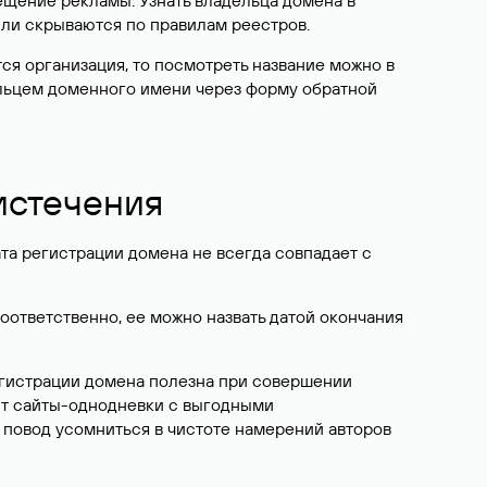
ещение рекламы. Узнать владельца домена в
или скрываются по правилам реестров.
ется организация, то посмотреть название можно в
дельцем доменного имени через форму обратной
 истечения
ата регистрации домена не всегда совпадает с
Соответственно, ее можно назвать датой окончания
егистрации домена полезна при совершении
ют сайты-однодневки с выгодными
 повод усомниться в чистоте намерений авторов