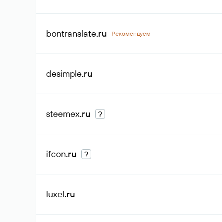
bontranslate
.ru
Рекомендуем
desimple
.ru
steemex
.ru
?
ifcon
.ru
?
luxel
.ru