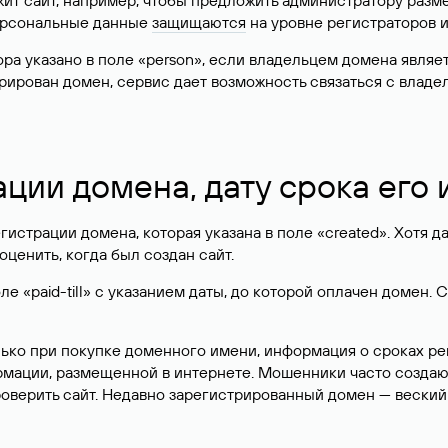
жит сайт, например, чтобы предложить администратору разм
персональные данные
защищаются
на уровне регистраторов 
атора указано в поле «person», если владельцем домена явля
истрирован домен, сервис дает возможность связаться с вла
ации домена, дату срока его
гистрации домена, которая указана в поле «created». Хотя д
оценить, когда был создан сайт.
 «paid-till» с указанием даты, до которой оплачен домен. 
лько при покупке доменного имени, информация о сроках р
ормации, размещенной в интернете. Мошенники часто созда
оверить сайт. Недавно зарегистрированный домен — веский