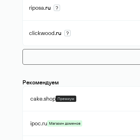
riposa
.ru
?
clickwood
.ru
?
Рекомендуем
cake
.shop
Премиум
ipoc
.ru
Магазин доменов