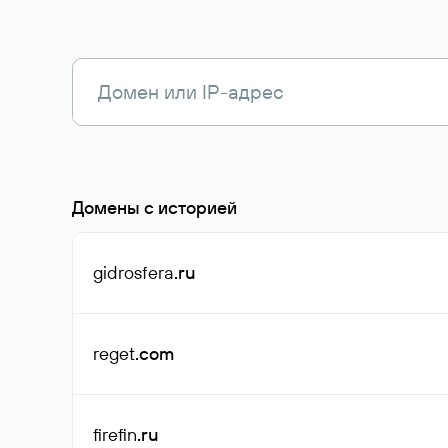
Домены с историей
gidrosfera
.ru
reget
.com
firefin
.ru