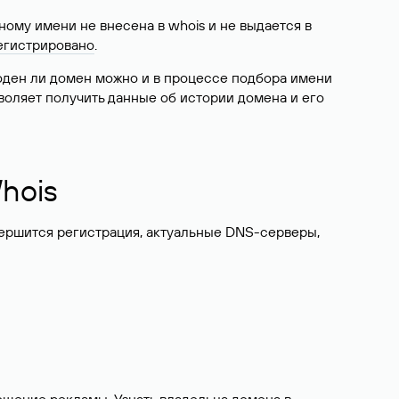
ому имени не внесена в whois и не выдается в
егистрировано
.
боден ли домен можно и в процессе подбора имени
воляет получить данные об истории домена и его
hois
вершится регистрация, актуальные DNS-серверы,