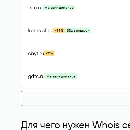
fsfc
.ru
Магазин доменов
korne
.shop
-99%
SSL в подарок
cnyt
.ru
-71%
gdfc
.ru
Магазин доменов
Для чего нужен Whois с