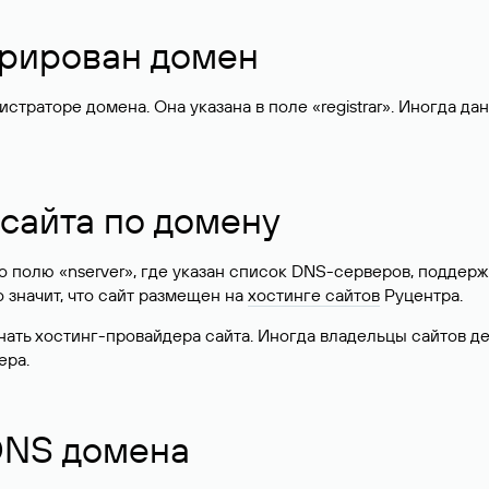
стрирован домен
раторе домена. Она указана в поле «registrar». Иногда да
 сайта по домену
 по полю «nserver», где указан список DNS-серверов, подд
 Это значит, что сайт размещен на
хостинге сайтов
Руцентра.
знать хостинг-провайдера сайта. Иногда владельцы сайтов 
ера.
 DNS домена