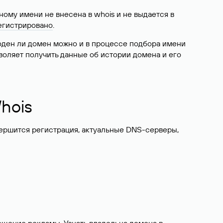
ому имени не внесена в whois и не выдается в
егистрировано
.
боден ли домен можно и в процессе подбора имени
воляет получить данные об истории домена и его
hois
вершится регистрация, актуальные DNS-серверы,