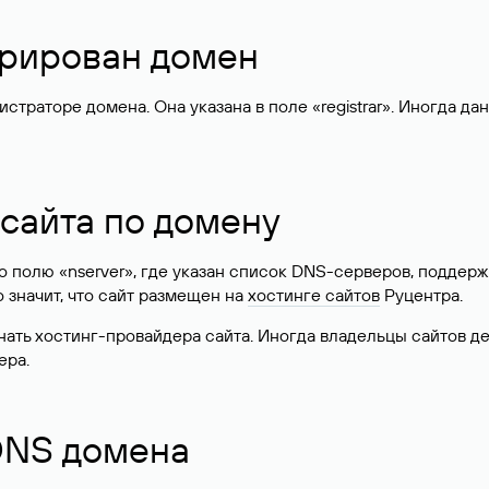
стрирован домен
раторе домена. Она указана в поле «registrar». Иногда да
 сайта по домену
 по полю «nserver», где указан список DNS-серверов, подд
 Это значит, что сайт размещен на
хостинге сайтов
Руцентра.
знать хостинг-провайдера сайта. Иногда владельцы сайтов 
ера.
 DNS домена