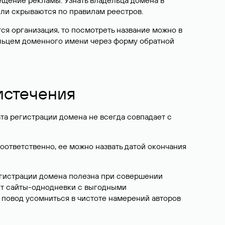
ещение рекламы. Узнать владельца домена в
или скрываются по правилам реестров.
ется организация, то посмотреть название можно в
дельцем доменного имени через форму обратной
 истечения
ата регистрации домена не всегда совпадает с
Соответственно, ее можно назвать датой окончания
егистрации домена полезна при совершении
ют сайты-однодневки с выгодными
 повод усомниться в чистоте намерений авторов