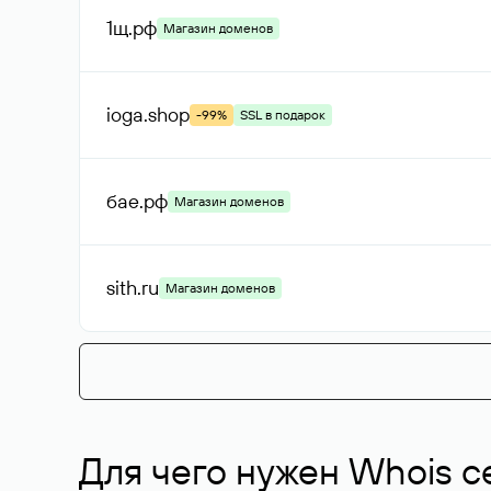
1щ
.рф
Магазин доменов
ioga
.shop
-99%
SSL в подарок
бае
.рф
Магазин доменов
sith
.ru
Магазин доменов
Для чего нужен Whois с