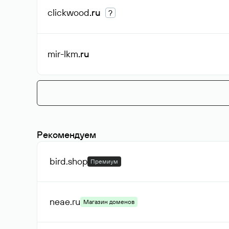
clickwood
.ru
?
mir-lkm
.ru
Рекомендуем
bird
.shop
Премиум
neae
.ru
Магазин доменов