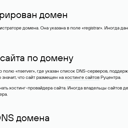
стрирован домен
раторе домена. Она указана в поле «registrar». Иногда да
 сайта по домену
 по полю «nserver», где указан список DNS-серверов, подд
 Это значит, что сайт размещен на
хостинге сайтов
Руцентра.
знать хостинг-провайдера сайта. Иногда владельцы сайтов 
ера.
 DNS домена