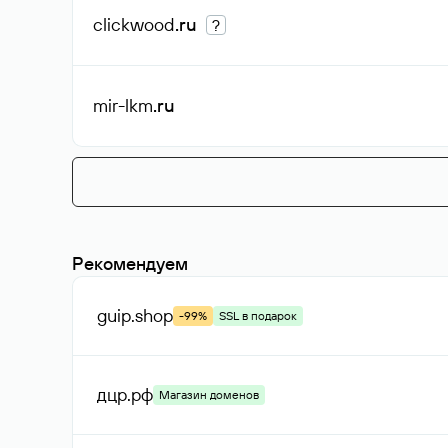
clickwood
.ru
?
mir-lkm
.ru
Рекомендуем
guip
.shop
-99%
SSL в подарок
дцр
.рф
Магазин доменов