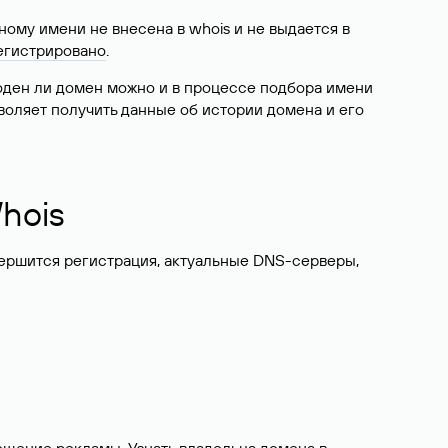
ому имени не внесена в whois и не выдается в
егистрировано
.
боден ли домен можно и в процессе подбора имени
воляет получить данные об истории домена и его
hois
вершится регистрация, актуальные DNS-серверы,