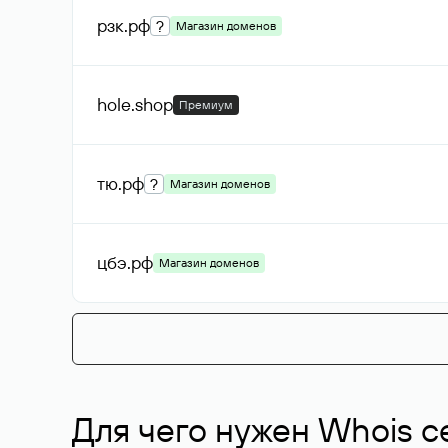
рзк
.рф
?
Магазин доменов
hole
.shop
Премиум
тю
.рф
?
Магазин доменов
цбэ
.рф
Магазин доменов
Для чего нужен Whois с