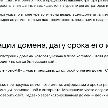
жит сайт, например, чтобы предложить администратору разм
персональные данные
защищаются
на уровне регистраторов 
атора указано в поле «person», если владельцем домена явля
истрирован домен, сервис дает возможность связаться с вла
ации домена, дату срока его
гистрации домена, которая указана в поле «created». Хотя д
оценить, когда был создан сайт.
 «paid-till» с указанием даты, до которой оплачен домен. 
лько при покупке доменного имени, информация о сроках р
ормации, размещенной в интернете. Мошенники часто созда
оверить сайт. Недавно зарегистрированный домен — веский