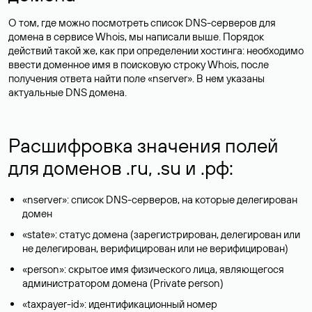
О том, где можно посмотреть список DNS-серверов для
домена в сервисе Whois, мы написали выше. Порядок
действий такой же, как при определении хостинга: необходимо
ввести доменное имя в поисковую строку Whois, после
получения ответа найти поле «nserver». В нем указаны
актуальные DNS домена.
Расшифровка значения полей
для доменов .ru, .su и .рф:
«nserver»: список DNS-серверов, на которые делегирован
домен
«state»: статус домена (зарегистрирован, делегирован или
не делегирован, верифицирован или не верифицирован)
«person»: скрытое имя физического лица, являющегося
администратором домена (Privatе person)
«taxpayer-id»: идентификационный номер