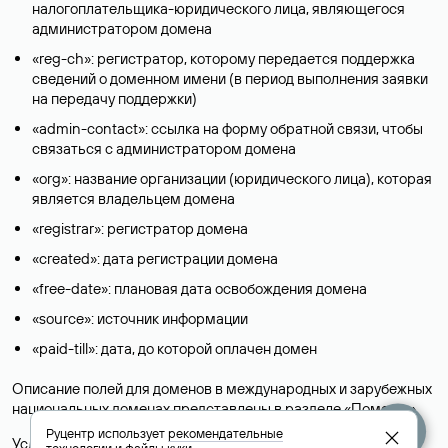
налогоплательщика-юридического лица, являющегося
администратором домена
«reg-ch»: регистратор, которому передается поддержка
сведений о доменном имени (в период выполнения заявки
на передачу поддержки)
«admin-contact»: ссылка на форму обратной связи, чтобы
связаться с администратором домена
«org»: название организации (юридического лица), которая
является владельцем домена
«registrar»: регистратор домена
«created»: дата регистрации домена
«free-date»: плановая дата освобождения домена
«source»: источник информации
«paid-till»: дата, до которой оплачен домен
Описание полей для доменов в международных и зарубежных
национальных доменах представлены в разделе «
Помощь
».
Руцентр использует
рекомендательные
Условия использования Whois-сервиса