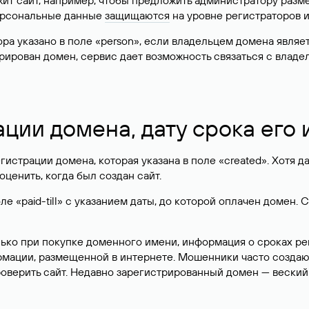
жит сайт, например, чтобы предложить администратору разм
персональные данные
защищаются
на уровне регистраторов 
атора указано в поле «person», если владельцем домена явля
истрирован домен, сервис дает возможность связаться с вла
ации домена, дату срока его
гистрации домена, которая указана в поле «created». Хотя д
оценить, когда был создан сайт.
 «paid-till» с указанием даты, до которой оплачен домен. 
лько при покупке доменного имени, информация о сроках р
ормации, размещенной в интернете. Мошенники часто созда
оверить сайт. Недавно зарегистрированный домен — веский