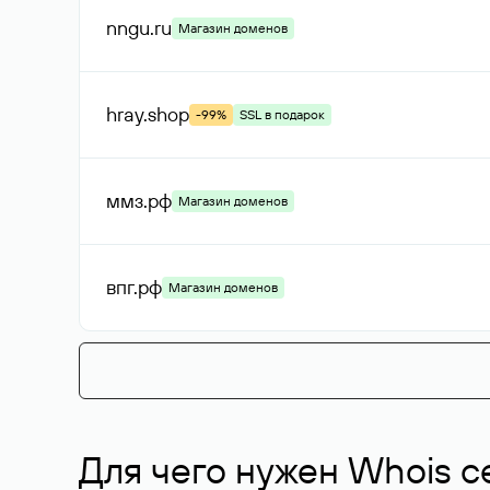
nngu
.ru
Магазин доменов
hray
.shop
-99%
SSL в подарок
ммз
.рф
Магазин доменов
впг
.рф
Магазин доменов
Для чего нужен Whois с