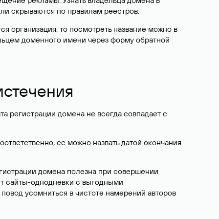
ещение рекламы. Узнать владельца домена в
или скрываются по правилам реестров.
ется организация, то посмотреть название можно в
дельцем доменного имени через форму обратной
 истечения
ата регистрации домена не всегда совпадает с
Соответственно, ее можно назвать датой окончания
егистрации домена полезна при совершении
ют сайты-однодневки с выгодными
 повод усомниться в чистоте намерений авторов