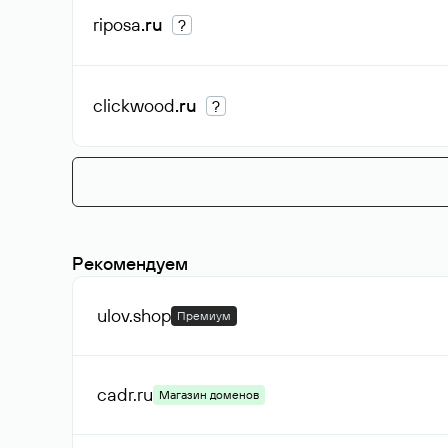
riposa
.ru
?
clickwood
.ru
?
Рекомендуем
ulov
.shop
Премиум
cadr
.ru
Магазин доменов