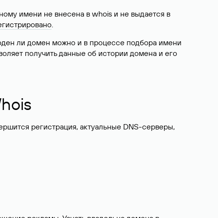
ому имени не внесена в whois и не выдается в
егистрировано
.
боден ли домен можно и в процессе подбора имени
воляет получить данные об истории домена и его
hois
вершится регистрация, актуальные DNS-серверы,