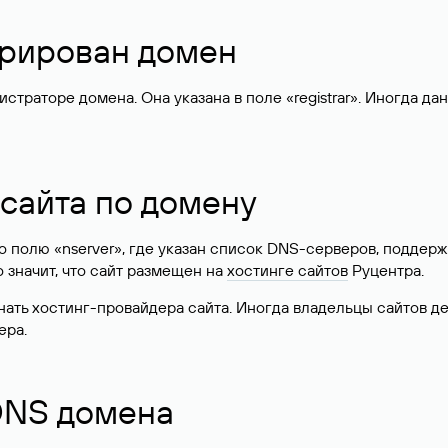
стрирован домен
раторе домена. Она указана в поле «registrar». Иногда да
 сайта по домену
 по полю «nserver», где указан список DNS-серверов, подд
 Это значит, что сайт размещен на
хостинге сайтов
Руцентра.
знать хостинг-провайдера сайта. Иногда владельцы сайтов 
ера.
 DNS домена