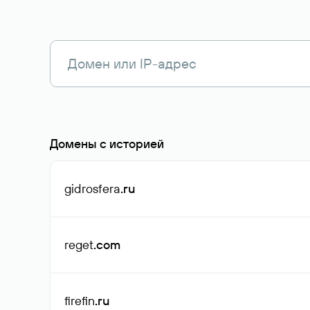
Домены с историей
gidrosfera
.ru
reget
.com
firefin
.ru