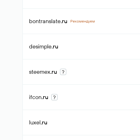
bontranslate
.ru
Рекомендуем
desimple
.ru
steemex
.ru
?
ifcon
.ru
?
luxel
.ru