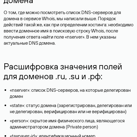
О том, где можно посмотреть список DNS-серверов для
домена в сервисе Whois, мы написали выше. Порядок
действий такой же, как при определении хостинга: необходимо
ввести доменное имя в поисковую строку Whois, после
получения ответа найти поле «nserver». В нем указаны
актуальные DNS домена.
Расшифровка значения полей
для доменов .ru, .su и .рф:
«nserver»: список DNS-серверов, на которые делегирован
домен
«state»: статус домена (зарегистрирован, делегирован или
не делегирован, верифицирован или не верифицирован)
«person»: скрытое имя физического лица, являющегося
администратором домена (Privatе person)
«taxpayer-id»: идентификационный номер