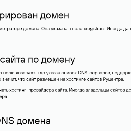
стрирован домен
раторе домена. Она указана в поле «registrar». Иногда да
 сайта по домену
 по полю «nserver», где указан список DNS-серверов, подд
 Это значит, что сайт размещен на
хостинге сайтов
Руцентра.
знать хостинг-провайдера сайта. Иногда владельцы сайтов 
ера.
 DNS домена