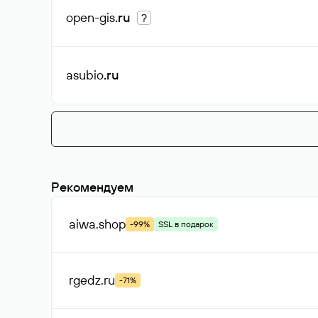
open-gis
.ru
?
asubio
.ru
Рекомендуем
aiwa
.shop
-99%
SSL в подарок
rgedz
.ru
-71%