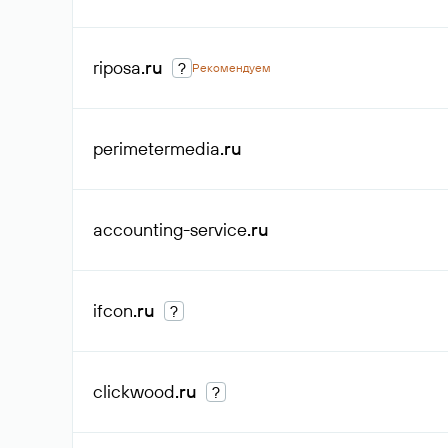
riposa
.ru
?
Рекомендуем
perimetermedia
.ru
accounting-service
.ru
ifcon
.ru
?
clickwood
.ru
?