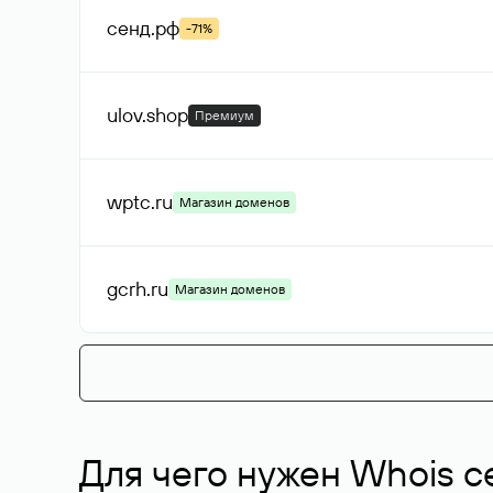
сенд
.рф
-71%
ulov
.shop
Премиум
wptc
.ru
Магазин доменов
gcrh
.ru
Магазин доменов
Для чего нужен Whois с