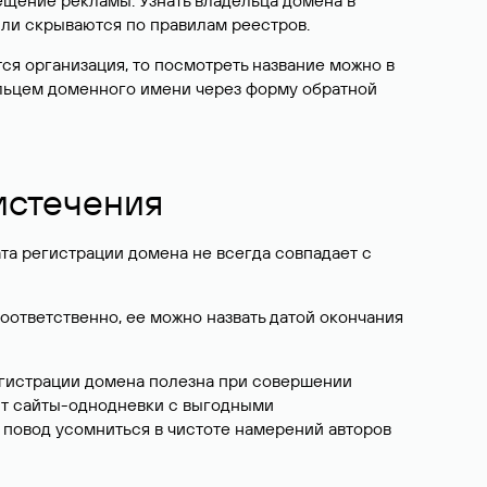
ещение рекламы. Узнать владельца домена в
или скрываются по правилам реестров.
ется организация, то посмотреть название можно в
дельцем доменного имени через форму обратной
 истечения
ата регистрации домена не всегда совпадает с
Соответственно, ее можно назвать датой окончания
егистрации домена полезна при совершении
ют сайты-однодневки с выгодными
 повод усомниться в чистоте намерений авторов