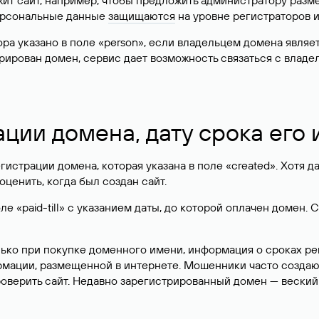
жит сайт, например, чтобы предложить администратору разм
персональные данные
защищаются
на уровне регистраторов 
атора указано в поле «person», если владельцем домена явля
истрирован домен, сервис дает возможность связаться с вла
ации домена, дату срока его
гистрации домена, которая указана в поле «created». Хотя д
оценить, когда был создан сайт.
 «paid-till» с указанием даты, до которой оплачен домен. 
лько при покупке доменного имени, информация о сроках р
ормации, размещенной в интернете. Мошенники часто созда
оверить сайт. Недавно зарегистрированный домен — веский