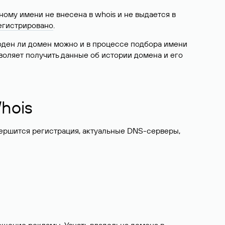
ому имени не внесена в whois и не выдается в
егистрировано
.
боден ли домен можно и в процессе подбора имени
воляет получить данные об истории домена и его
hois
вершится регистрация, актуальные DNS-серверы,