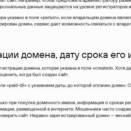
жит сайт, например, чтобы предложить администратору разм
персональные данные
защищаются
на уровне регистраторов 
атора указано в поле «person», если владельцем домена явля
истрирован домен, сервис дает возможность связаться с вла
ации домена, дату срока его
гистрации домена, которая указана в поле «created». Хотя д
оценить, когда был создан сайт.
 «paid-till» с указанием даты, до которой оплачен домен. 
лько при покупке доменного имени, информация о сроках р
ормации, размещенной в интернете. Мошенники часто созда
оверить сайт. Недавно зарегистрированный домен — веский