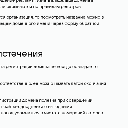
ещение рекламы. Узнать владельца домена в
или скрываются по правилам реестров.
ется организация, то посмотреть название можно в
дельцем доменного имени через форму обратной
 истечения
ата регистрации домена не всегда совпадает с
Соответственно, ее можно назвать датой окончания
егистрации домена полезна при совершении
ют сайты-однодневки с выгодными
 повод усомниться в чистоте намерений авторов