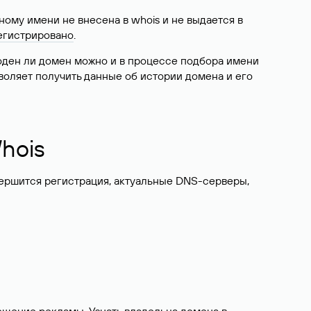
ому имени не внесена в whois и не выдается в
егистрировано
.
боден ли домен можно и в процессе подбора имени
воляет получить данные об истории домена и его
hois
вершится регистрация, актуальные DNS-серверы,