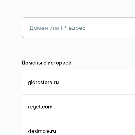
Домены с историей
gidrosfera
.ru
reget
.com
desimple
.ru