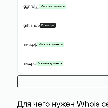
ggr
.ru
?
Магазин доменов
gift
.shop
Премиум
тма
.рф
Магазин доменов
тие
.рф
Магазин доменов
Для чего нужен Whois с