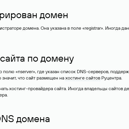
стрирован домен
раторе домена. Она указана в поле «registrar». Иногда да
 сайта по домену
 по полю «nserver», где указан список DNS-серверов, подд
 Это значит, что сайт размещен на
хостинге сайтов
Руцентра.
знать хостинг-провайдера сайта. Иногда владельцы сайтов 
ера.
 DNS домена