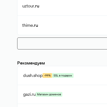
uztour
.ru
thime
.ru
Рекомендуем
dush
.shop
-99%
SSL в подарок
gazi
.ru
Магазин доменов