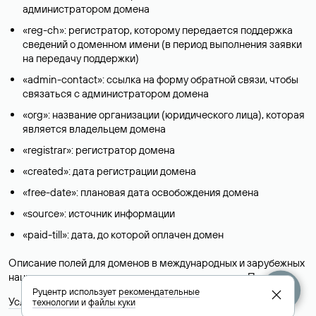
администратором домена
«reg-ch»: регистратор, которому передается поддержка
сведений о доменном имени (в период выполнения заявки
на передачу поддержки)
«admin-contact»: ссылка на форму обратной связи, чтобы
связаться с администратором домена
«org»: название организации (юридического лица), которая
является владельцем домена
«registrar»: регистратор домена
«created»: дата регистрации домена
«free-date»: плановая дата освобождения домена
«source»: источник информации
«paid-till»: дата, до которой оплачен домен
Описание полей для доменов в международных и зарубежных
национальных доменах представлены в разделе «
Помощь
».
Руцентр использует
рекомендательные
Условия использования Whois-сервиса
технологии
и
файлы куки