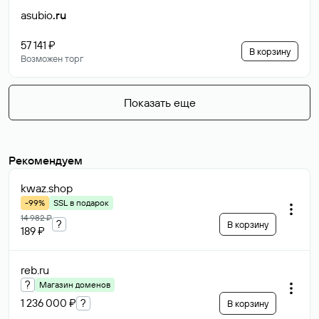
asubio
.ru
57 141 ₽
В корзину
Возможен торг
Показать еще
Рекомендуем
kwaz
.shop
-99%
SSL в подарок
14 982 ₽
?
В корзину
189 ₽
reb
.ru
?
Магазин доменов
1 236 000 ₽
?
В корзину