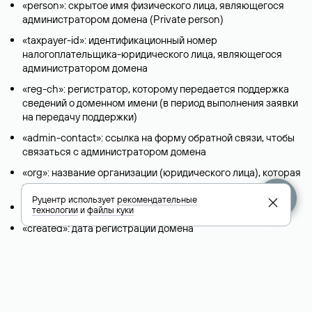
«person»: скрытое имя физического лица, являющегося
администратором домена (Privatе person)
«taxpayer-id»: идентификационный номер
налогоплательщика-юридического лица, являющегося
администратором домена
«reg-ch»: регистратор, которому передается поддержка
сведений о доменном имени (в период выполнения заявки
на передачу поддержки)
«admin-contact»: ссылка на форму обратной связи, чтобы
связаться с администратором домена
«org»: название организации (юридического лица), которая
является владельцем домена
Руцентр использует
рекомендательные
«registrar»: регистратор домена
технологии
и
файлы куки
«created»: дата регистрации домена
«free-date»: плановая дата освобождения домена
«source»: источник информации
«paid-till»: дата, до которой оплачен домен