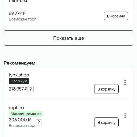
thime
.ru
69 272 ₽
В корзину
Возможен торг
Показать еще
Рекомендуем
lynx
.shop
Премиум
276 957 ₽
?
В корзину
roph
.ru
Магазин доменов
206 000 ₽
?
В корзину
Возможен торг