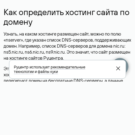
Как определить хостинг сайта по
домену
Узнать, на каком хостинге размещен сайт, можно по полю
«nserver», где указан список DNS-серверов, поддерживающих
домен. Например, список DNS-серверов для домена nic.ru:
ns5.nic.ru, ns6.nic.ru, ns9.nic.ru. Это значит, что сайт размещен
на
хостинге сайтов
Руцентра.
Руцентр использует
рекомендательные
Это простой, но не всегда достоверный способ узнать
технологии
и
файлы куки
хостинг-провайдера сайта. Иногда владельцы сайтов
делегируют домен на бесплатные DNS-серверы, а данные
сайта хранятся у другого хостинг-провайдера.
Как узнать актуальные DNS
домена
О том, где можно посмотреть список DNS-серверов для