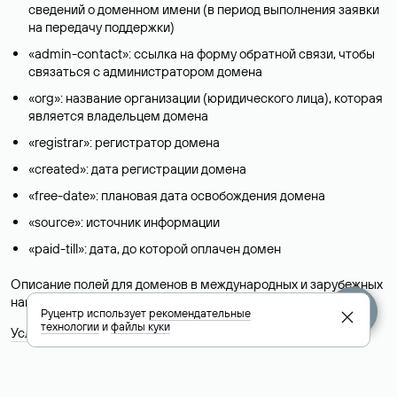
сведений о доменном имени (в период выполнения заявки
на передачу поддержки)
«admin-contact»: ссылка на форму обратной связи, чтобы
связаться с администратором домена
«org»: название организации (юридического лица), которая
является владельцем домена
«registrar»: регистратор домена
«created»: дата регистрации домена
«free-date»: плановая дата освобождения домена
«source»: источник информации
«paid-till»: дата, до которой оплачен домен
Описание полей для доменов в международных и зарубежных
национальных доменах представлены в разделе «
Помощь
».
Руцентр использует
рекомендательные
технологии
и
файлы куки
Условия использования Whois-сервиса