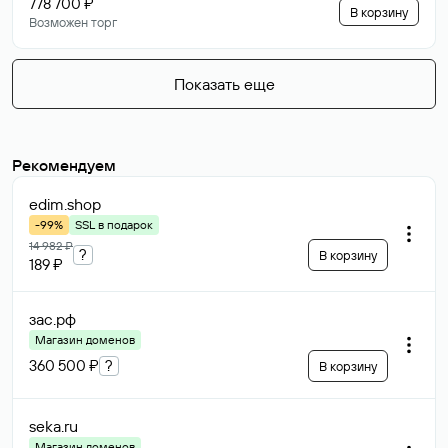
778 700 ₽
В корзину
Возможен торг
Показать еще
Рекомендуем
edim
.shop
-99%
SSL в подарок
14 982 ₽
?
В корзину
189 ₽
зас
.рф
Магазин доменов
360 500 ₽
?
В корзину
seka
.ru
Магазин доменов