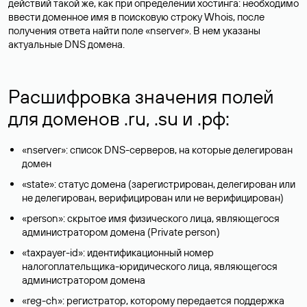
действий такой же, как при определении хостинга: необходимо
ввести доменное имя в поисковую строку Whois, после
получения ответа найти поле «nserver». В нем указаны
актуальные DNS домена.
Расшифровка значения полей
для доменов .ru, .su и .рф:
«nserver»: список DNS-серверов, на которые делегирован
домен
«state»: статус домена (зарегистрирован, делегирован или
не делегирован, верифицирован или не верифицирован)
«person»: скрытое имя физического лица, являющегося
администратором домена (Privatе person)
«taxpayer-id»: идентификационный номер
налогоплательщика-юридического лица, являющегося
администратором домена
«reg-ch»: регистратор, которому передается поддержка