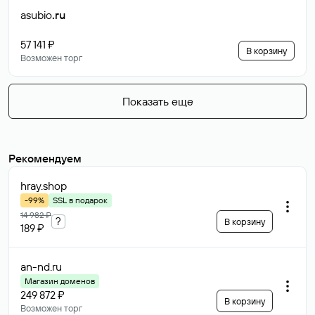
asubio
.ru
57 141 ₽
В корзину
Возможен торг
Показать еще
Рекомендуем
hray
.shop
-99%
SSL в подарок
14 982 ₽
?
В корзину
189 ₽
an-nd
.ru
Магазин доменов
249 872 ₽
В корзину
Возможен торг