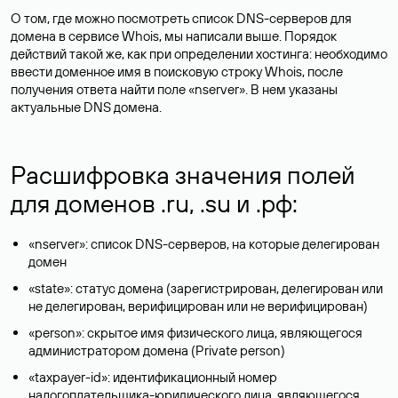
О том, где можно посмотреть список DNS-серверов для
домена в сервисе Whois, мы написали выше. Порядок
действий такой же, как при определении хостинга: необходимо
ввести доменное имя в поисковую строку Whois, после
получения ответа найти поле «nserver». В нем указаны
актуальные DNS домена.
Расшифровка значения полей
для доменов .ru, .su и .рф:
«nserver»: список DNS-серверов, на которые делегирован
домен
«state»: статус домена (зарегистрирован, делегирован или
не делегирован, верифицирован или не верифицирован)
«person»: скрытое имя физического лица, являющегося
администратором домена (Privatе person)
«taxpayer-id»: идентификационный номер
налогоплательщика-юридического лица, являющегося