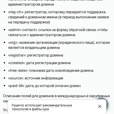
администратором домена
«reg-ch»: регистратор, которому передается поддержка
сведений о доменном имени (в период выполнения заявки
на передачу поддержки)
«admin-contact»: ссылка на форму обратной связи, чтобы
связаться с администратором домена
«org»: название организации (юридического лица), которая
является владельцем домена
«registrar»: регистратор домена
«created»: дата регистрации домена
«free-date»: плановая дата освобождения домена
«source»: источник информации
«paid-till»: дата, до которой оплачен домен
Описание полей для доменов в международных и зарубежных
национальных доменах представлены в разделе «
Помощь
».
Руцентр использует
рекомендательные
технологии
и
файлы куки
Условия использования Whois-сервиса