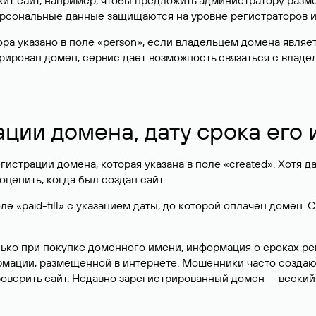
жит сайт, например, чтобы предложить администратору разм
персональные данные
защищаются
на уровне регистраторов 
атора указано в поле «person», если владельцем домена явля
истрирован домен, сервис дает возможность связаться с вла
ации домена, дату срока его
гистрации домена, которая указана в поле «created». Хотя д
оценить, когда был создан сайт.
 «paid-till» с указанием даты, до которой оплачен домен. 
лько при покупке доменного имени, информация о сроках р
ормации, размещенной в интернете. Мошенники часто созда
оверить сайт. Недавно зарегистрированный домен — веский