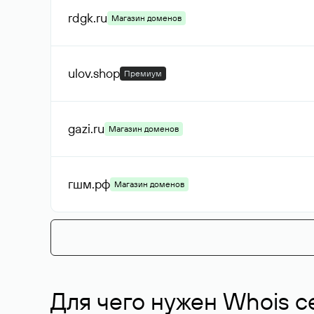
rdgk
.ru
Магазин доменов
ulov
.shop
Премиум
gazi
.ru
Магазин доменов
гшм
.рф
Магазин доменов
Для чего нужен Whois с