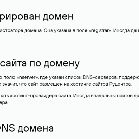
стрирован домен
раторе домена. Она указана в поле «registrar». Иногда да
 сайта по домену
 по полю «nserver», где указан список DNS-серверов, подд
 Это значит, что сайт размещен на
хостинге сайтов
Руцентра.
знать хостинг-провайдера сайта. Иногда владельцы сайтов 
ера.
 DNS домена