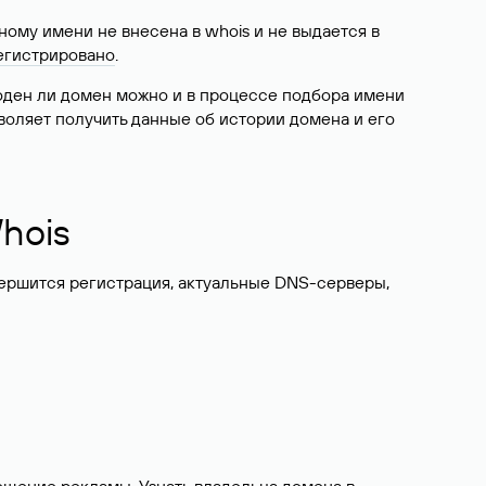
ому имени не внесена в whois и не выдается в
егистрировано
.
боден ли домен можно и в процессе подбора имени
воляет получить данные об истории домена и его
hois
вершится регистрация, актуальные DNS-серверы,