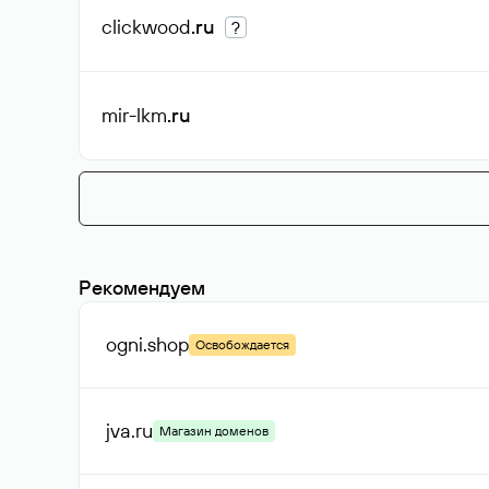
clickwood
.ru
?
mir-lkm
.ru
Рекомендуем
ogni
.shop
Освобождается
jva
.ru
Магазин доменов