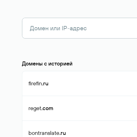
Домены с историей
firefin
.ru
reget
.com
bontranslate
.ru