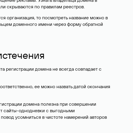
ещение рекламы. Узнать владельца домена в
или скрываются по правилам реестров.
ется организация, то посмотреть название можно в
дельцем доменного имени через форму обратной
 истечения
ата регистрации домена не всегда совпадает с
Соответственно, ее можно назвать датой окончания
егистрации домена полезна при совершении
ют сайты-однодневки с выгодными
 повод усомниться в чистоте намерений авторов