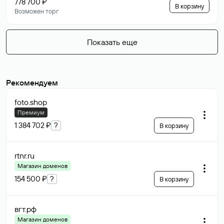
778 700 ₽
В корзину
Возможен торг
Показать еще
Рекомендуем
foto
.shop
Премиум
1 384 702 ₽
?
В корзину
rtnr
.ru
Магазин доменов
154 500 ₽
?
В корзину
вгт
.рф
Магазин доменов