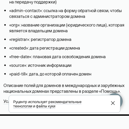
на передачу поддержки)
«admin-contact»: ссылка на форму обратной связи, чтобы
связаться с администратором домена
«org»: название организации (юридического лица), которая
является владельцем домена
«registrar»: регистратор домена
«created»: дата регистрации домена
«free-date»: плановая дата освобождения домена
«source»: источник информации
«paid-till»: дата, до которой оплачен домен
Описание полей для доменов в международных и зарубежных
национальных доменах представлены в разделе «
Помощь
».
Условия использования Whois-сервиса
Руцентр использует
рекомендательные
технологии
и
файлы куки
+7 495 009-13-33
+7 495 994-46-01
Помощь