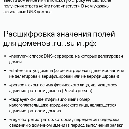
ввести доменное имя в поисковую строку Whois, после
получения ответа найти поле «nserver». В нем указаны
актуальные DNS домена.
Расшифровка значения полей
для доменов .ru, .su и .рф:
«nserver»: список DNS-серверов, на которые делегирован
домен
«state»: статус домена (зарегистрирован, делегирован или
не делегирован, верифицирован или не верифицирован)
«person»: скрытое имя физического лица, являющегося
администратором домена (Privatе person)
«taxpayer-id»: идентификационный номер
налогоплательщика-юридического лица, являющегося
администратором домена
«reg-ch»: регистратор, которому передается поддержка
сведений о доменном имени (в период выполнения заявки