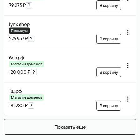
79 275 ₽
?
В корзину
lynx
.shop
Премиум
276 957 ₽
?
В корзину
бэз
.рф
Магазин доменов
120 000 ₽
?
В корзину
1щ
.рф
Магазин доменов
181 280 ₽
?
В корзину
Показать еще