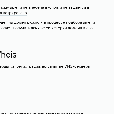
ому имени не внесена в whois и не выдается в
егистрировано
.
боден ли домен можно и в процессе подбора имени
воляет получить данные об истории домена и его
hois
вершится регистрация, актуальные DNS-серверы,