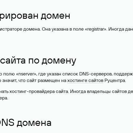
стрирован домен
раторе домена. Она указана в поле «registrar». Иногда да
 сайта по домену
 по полю «nserver», где указан список DNS-серверов, подд
 Это значит, что сайт размещен на
хостинге сайтов
Руцентра.
знать хостинг-провайдера сайта. Иногда владельцы сайтов 
ера.
 DNS домена