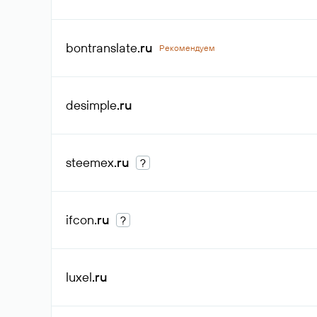
bontranslate
.ru
Рекомендуем
desimple
.ru
steemex
.ru
?
ifcon
.ru
?
luxel
.ru