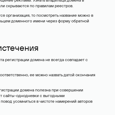
ещение рекламы. Узнать владельца домена в
или скрываются по правилам реестров.
ется организация, то посмотреть название можно в
дельцем доменного имени через форму обратной
 истечения
ата регистрации домена не всегда совпадает с
Соответственно, ее можно назвать датой окончания
егистрации домена полезна при совершении
ют сайты-однодневки с выгодными
 повод усомниться в чистоте намерений авторов