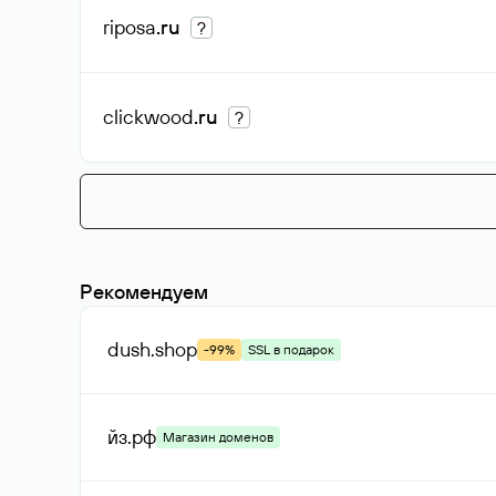
riposa
.ru
?
clickwood
.ru
?
Рекомендуем
dush
.shop
-99%
SSL в подарок
йз
.рф
Магазин доменов