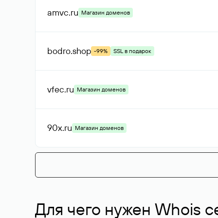
amvc
.ru
Магазин доменов
bodro
.shop
-99%
SSL в подарок
vfec
.ru
Магазин доменов
90x
.ru
Магазин доменов
Для чего нужен Whois с