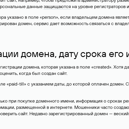
жит сайт, например, чтобы предложить администратору разм
персональные данные
защищаются
на уровне регистраторов 
атора указано в поле «person», если владельцем домена явля
истрирован домен, сервис дает возможность связаться с вла
ации домена, дату срока его
гистрации домена, которая указана в поле «created». Хотя д
оценить, когда был создан сайт.
 «paid-till» с указанием даты, до которой оплачен домен. 
лько при покупке доменного имени, информация о сроках р
ормации, размещенной в интернете. Мошенники часто созда
оверить сайт. Недавно зарегистрированный домен — веский