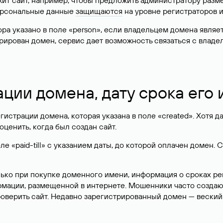
жит сайт, например, чтобы предложить администратору разм
персональные данные
защищаются
на уровне регистраторов 
атора указано в поле «person», если владельцем домена явля
истрирован домен, сервис дает возможность связаться с вла
ации домена, дату срока его
гистрации домена, которая указана в поле «created». Хотя д
оценить, когда был создан сайт.
 «paid-till» с указанием даты, до которой оплачен домен. 
лько при покупке доменного имени, информация о сроках р
ормации, размещенной в интернете. Мошенники часто созда
оверить сайт. Недавно зарегистрированный домен — веский