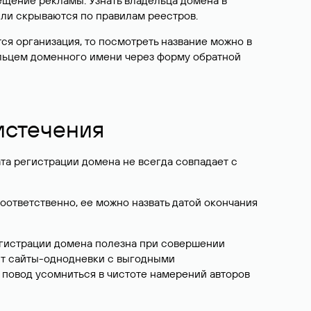
ещение рекламы. Узнать владельца домена в
или скрываются по правилам реестров.
ется организация, то посмотреть название можно в
дельцем доменного имени через форму обратной
 истечения
ата регистрации домена не всегда совпадает с
Соответственно, ее можно назвать датой окончания
егистрации домена полезна при совершении
ют сайты-однодневки с выгодными
 повод усомниться в чистоте намерений авторов