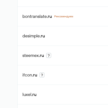
bontranslate
.ru
Рекомендуем
desimple
.ru
steemex
.ru
?
ifcon
.ru
?
luxel
.ru