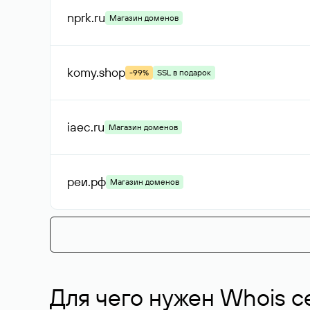
nprk
.ru
Магазин доменов
komy
.shop
-99%
SSL в подарок
iaec
.ru
Магазин доменов
реи
.рф
Магазин доменов
Для чего нужен Whois с