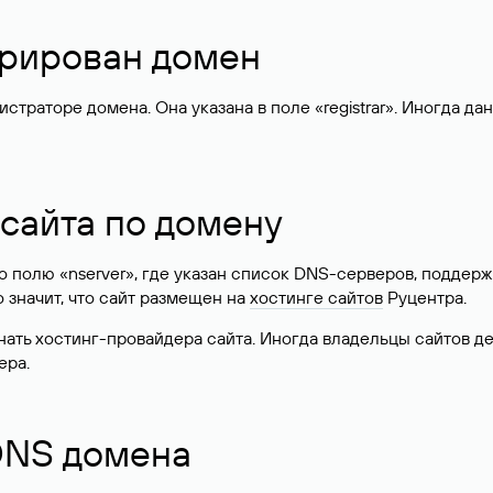
стрирован домен
раторе домена. Она указана в поле «registrar». Иногда да
 сайта по домену
 по полю «nserver», где указан список DNS-серверов, подд
 Это значит, что сайт размещен на
хостинге сайтов
Руцентра.
знать хостинг-провайдера сайта. Иногда владельцы сайтов 
ера.
 DNS домена