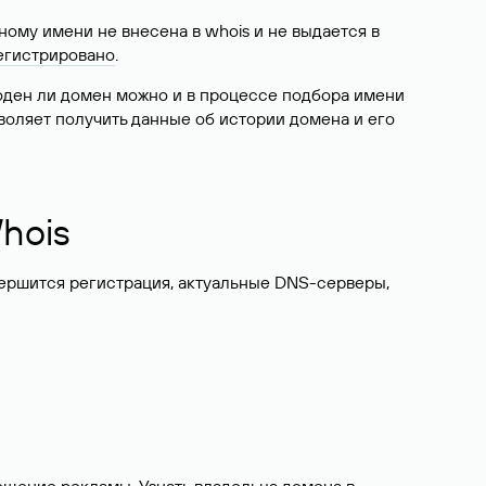
ому имени не внесена в whois и не выдается в
егистрировано
.
боден ли домен можно и в процессе подбора имени
воляет получить данные об истории домена и его
hois
вершится регистрация, актуальные DNS-серверы,