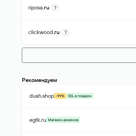
riposa
.ru
?
clickwood
.ru
?
Рекомендуем
dush
.shop
-99%
SSL в подарок
egtk
.ru
Магазин доменов