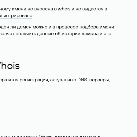
ому имени не внесена в whois и не выдается в
егистрировано
.
боден ли домен можно и в процессе подбора имени
воляет получить данные об истории домена и его
hois
вершится регистрация, актуальные DNS-серверы,