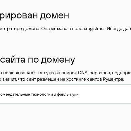
стрирован домен
раторе домена. Она указана в поле «registrar». Иногда да
 сайта по домену
 по полю «nserver», где указан список DNS-серверов, подд
 Это значит, что сайт размещен на
хостинге сайтов
Руцентра.
знать хостинг-провайдера сайта. Иногда владельцы сайтов 
комендательные технологии
и
файлы куки
ера.
 DNS домена