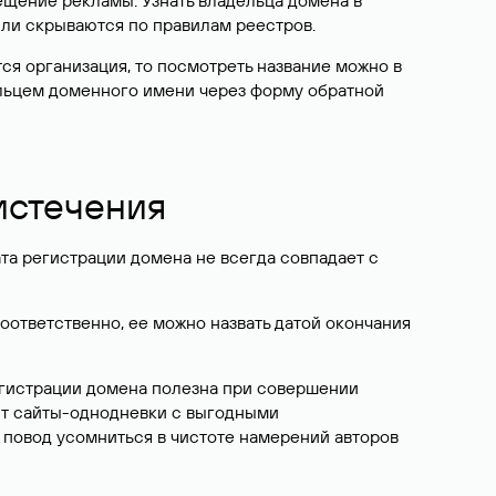
ещение рекламы. Узнать владельца домена в
или скрываются по правилам реестров.
ется организация, то посмотреть название можно в
дельцем доменного имени через форму обратной
 истечения
ата регистрации домена не всегда совпадает с
Соответственно, ее можно назвать датой окончания
егистрации домена полезна при совершении
ют сайты-однодневки с выгодными
 повод усомниться в чистоте намерений авторов