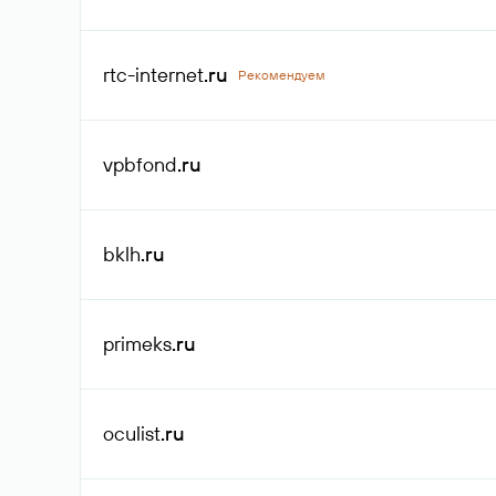
rtc-internet
.ru
Рекомендуем
vpbfond
.ru
bklh
.ru
primeks
.ru
oculist
.ru