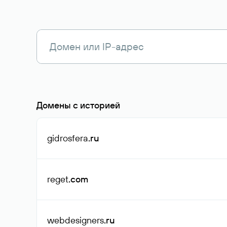
Домены с историей
gidrosfera
.ru
reget
.com
webdesigners
.ru