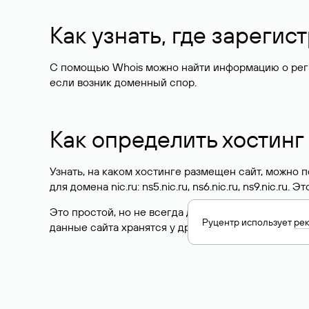
Как узнать, где зареги
С помощью Whois можно найти информацию о регист
если возник доменный спор.
Как определить хостинг
Узнать, на каком хостинге размещен сайт, можно
для домена nic.ru: ns5.nic.ru, ns6.nic.ru, ns9.nic.ru.
Это простой, но не всегда достоверный способ у
Руцентр использует
ре
данные сайта хранятся у другого хостинг-провайд
Как узнать актуальные