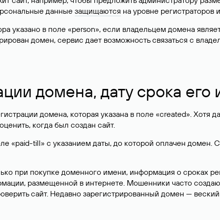
жит сайт, например, чтобы предложить администратору разм
персональные данные
защищаются
на уровне регистраторов 
атора указано в поле «person», если владельцем домена явля
истрирован домен, сервис дает возможность связаться с вла
ации домена, дату срока его
гистрации домена, которая указана в поле «created». Хотя д
оценить, когда был создан сайт.
 «paid-till» с указанием даты, до которой оплачен домен. 
лько при покупке доменного имени, информация о сроках р
ормации, размещенной в интернете. Мошенники часто созда
оверить сайт. Недавно зарегистрированный домен — веский