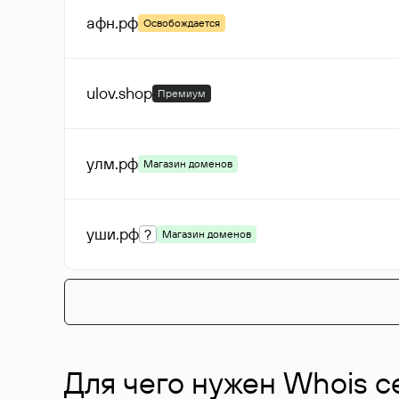
афн
.рф
Освобождается
ulov
.shop
Премиум
улм
.рф
Магазин доменов
уши
.рф
?
Магазин доменов
Для чего нужен Whois с