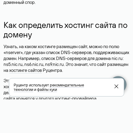
доменный спор.
Как определить хостинг сайта по
домену
Узнать, на каком хостинге размещен сайт, можно по полю
«nserver», где указан список DNS-серверов, поддерживающих
домен. Например, список DNS-серверов для домена nic.ru:
ns5.nic.ru, ns6.nic.ru, ns9.nic.ru. Это значит, что сайт размещен
на
хостинге сайтов
Руцентра.
Это простой, но не всегда достоверный способ узнать
Руцентр использует
рекомендательные
хостинг-провайдера сайта. Иногда владельцы сайтов
технологии
и
файлы куки
делегируют домен на бесплатные DNS-серверы, а данные
сайта хранятся у другого хостинг-провайдера.
Как узнать актуальные DNS
домена