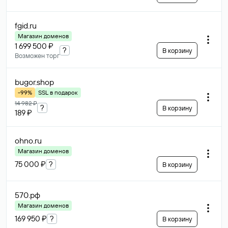
fgid
.ru
Магазин доменов
1 699 500 ₽
?
В корзину
Возможен торг
bugor
.shop
-99%
SSL в подарок
14 982 ₽
?
В корзину
189 ₽
ohno
.ru
Магазин доменов
75 000 ₽
?
В корзину
570
.рф
Магазин доменов
169 950 ₽
?
В корзину