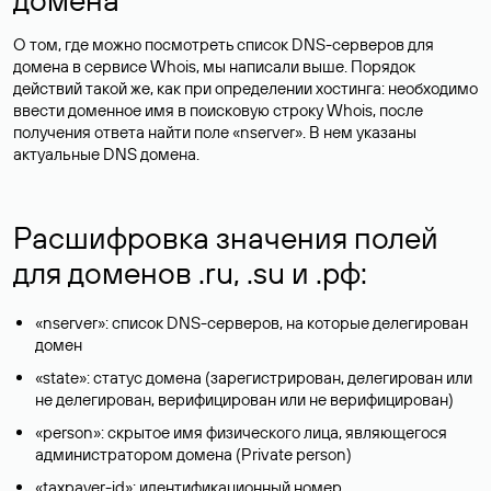
О том, где можно посмотреть список DNS-серверов для
домена в сервисе Whois, мы написали выше. Порядок
действий такой же, как при определении хостинга: необходимо
ввести доменное имя в поисковую строку Whois, после
получения ответа найти поле «nserver». В нем указаны
актуальные DNS домена.
Расшифровка значения полей
для доменов .ru, .su и .рф:
«nserver»: список DNS-серверов, на которые делегирован
домен
«state»: статус домена (зарегистрирован, делегирован или
не делегирован, верифицирован или не верифицирован)
«person»: скрытое имя физического лица, являющегося
администратором домена (Privatе person)
«taxpayer-id»: идентификационный номер