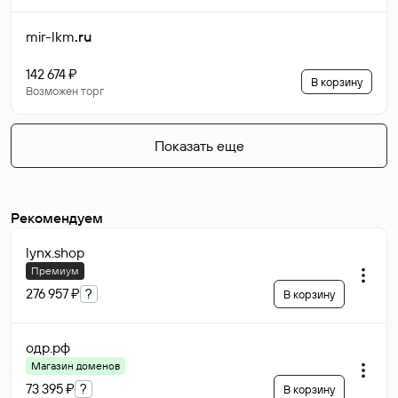
mir-lkm
.ru
142 674 ₽
В корзину
Возможен торг
Показать еще
Рекомендуем
lynx
.shop
Премиум
276 957 ₽
?
В корзину
одр
.рф
Магазин доменов
73 395 ₽
?
В корзину