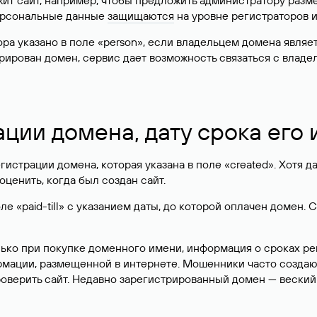
жит сайт, например, чтобы предложить администратору разм
персональные данные
защищаются
на уровне регистраторов 
атора указано в поле «person», если владельцем домена явля
истрирован домен, сервис дает возможность связаться с вла
ации домена, дату срока его
гистрации домена, которая указана в поле «created». Хотя д
оценить, когда был создан сайт.
 «paid-till» с указанием даты, до которой оплачен домен. 
лько при покупке доменного имени, информация о сроках р
ормации, размещенной в интернете. Мошенники часто созда
оверить сайт. Недавно зарегистрированный домен — веский