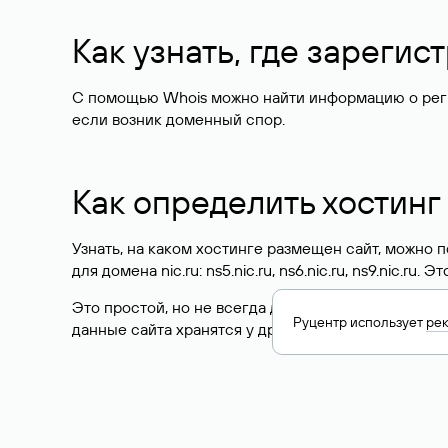
Как узнать, где зареги
С помощью Whois можно найти информацию о регист
если возник доменный спор.
Как определить хостинг
Узнать, на каком хостинге размещен сайт, можно
для домена nic.ru: ns5.nic.ru, ns6.nic.ru, ns9.nic.ru.
Это простой, но не всегда достоверный способ у
Руцентр использует
ре
данные сайта хранятся у другого хостинг-провайд
Как узнать актуальные