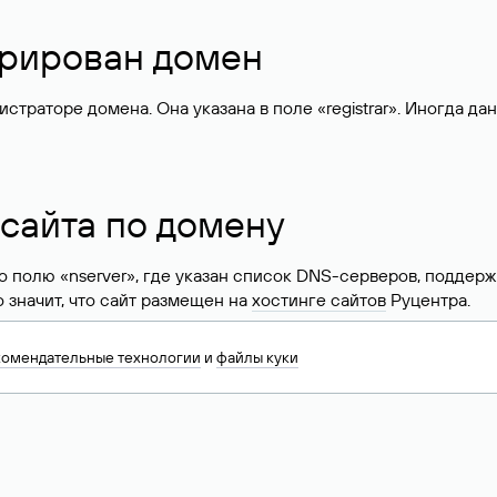
стрирован домен
раторе домена. Она указана в поле «registrar». Иногда да
 сайта по домену
 по полю «nserver», где указан список DNS-серверов, подд
 Это значит, что сайт размещен на
хостинге сайтов
Руцентра.
знать хостинг-провайдера сайта. Иногда владельцы сайтов 
комендательные технологии
и
файлы куки
ера.
 DNS домена