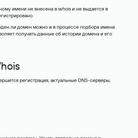
ому имени не внесена в whois и не выдается в
егистрировано
.
боден ли домен можно и в процессе подбора имени
воляет получить данные об истории домена и его
hois
вершится регистрация, актуальные DNS-серверы,