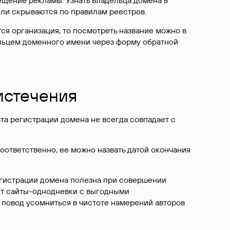
ещение рекламы. Узнать владельца домена в
или скрываются по правилам реестров.
ется организация, то посмотреть название можно в
дельцем доменного имени через форму обратной
 истечения
ата регистрации домена не всегда совпадает с
Соответственно, ее можно назвать датой окончания
егистрации домена полезна при совершении
ют сайты-однодневки с выгодными
 повод усомниться в чистоте намерений авторов