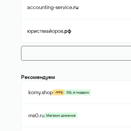
accounting-service
.ru
юристмайоров
.рф
Рекомендуем
komy
.shop
-99%
SSL в подарок
ms0
.ru
Магазин доменов