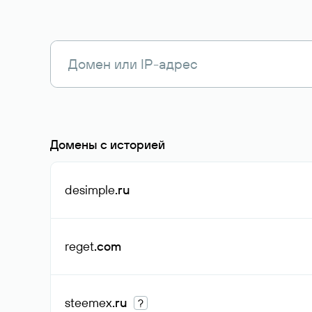
Домены с историей
desimple
.ru
reget
.com
steemex
.ru
?