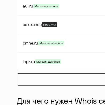
aui
.ru
Магазин доменов
cake
.shop
Премиум
pmne
.ru
Магазин доменов
lnpz
.ru
Магазин доменов
Для чего нужен Whois с