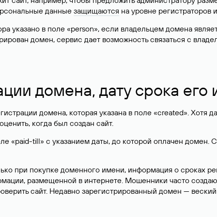
жит сайт, например, чтобы предложить администратору разм
персональные данные
защищаются
на уровне регистраторов 
атора указано в поле «person», если владельцем домена явля
истрирован домен, сервис дает возможность связаться с вла
ации домена, дату срока его
гистрации домена, которая указана в поле «created». Хотя д
оценить, когда был создан сайт.
 «paid-till» с указанием даты, до которой оплачен домен. 
лько при покупке доменного имени, информация о сроках р
ормации, размещенной в интернете. Мошенники часто созда
оверить сайт. Недавно зарегистрированный домен — веский