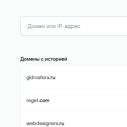
Домены с историей
gidrosfera
.ru
reget
.com
webdesigners
.ru