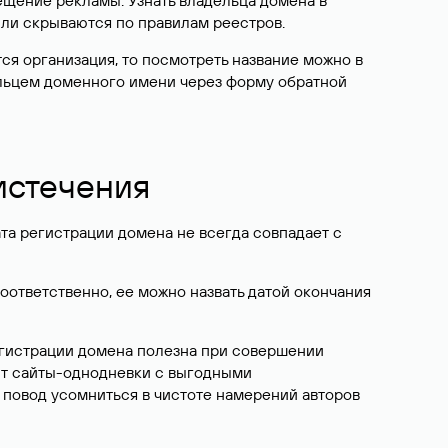
ещение рекламы. Узнать владельца домена в
или скрываются по правилам реестров.
ется организация, то посмотреть название можно в
дельцем доменного имени через форму обратной
 истечения
ата регистрации домена не всегда совпадает с
Соответственно, ее можно назвать датой окончания
егистрации домена полезна при совершении
ют сайты-однодневки с выгодными
 повод усомниться в чистоте намерений авторов