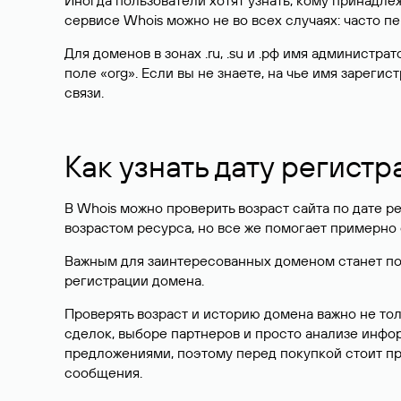
Иногда пользователи хотят узнать, кому принадле
сервисе Whois можно не во всех случаях: часто 
Для доменов в зонах .ru, .su и .рф имя администр
поле «org». Если вы не знаете, на чье имя зарег
связи.
Как узнать дату регистр
В Whois можно проверить возраст сайта по дате ре
возрастом ресурса, но все же помогает примерно 
Важным для заинтересованных доменом станет поле
регистрации домена.
Проверять возраст и историю домена важно не то
сделок, выборе партнеров и просто анализе инф
предложениями, поэтому перед покупкой стоит пр
сообщения.