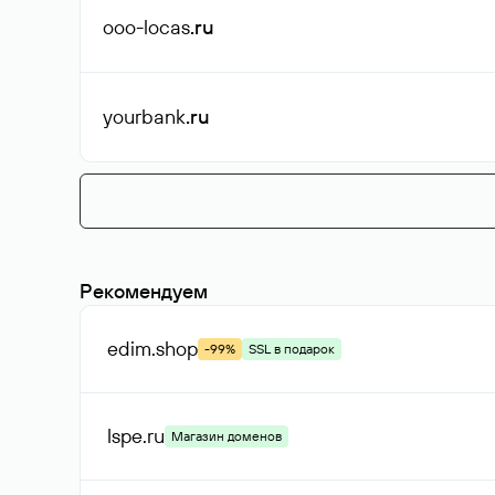
ooo-locas
.ru
yourbank
.ru
Рекомендуем
edim
.shop
-99%
SSL в подарок
lspe
.ru
Магазин доменов