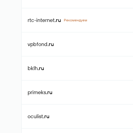
rtc-internet
.ru
Рекомендуем
vpbfond
.ru
bklh
.ru
primeks
.ru
oculist
.ru