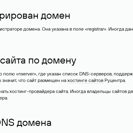
стрирован домен
раторе домена. Она указана в поле «registrar». Иногда да
 сайта по домену
 по полю «nserver», где указан список DNS-серверов, подд
 Это значит, что сайт размещен на
хостинге сайтов
Руцентра.
знать хостинг-провайдера сайта. Иногда владельцы сайтов 
ера.
 DNS домена