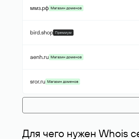
ммз
.рф
Магазин доменов
bird
.shop
Премиум
aenh
.ru
Магазин доменов
sror
.ru
Магазин доменов
Для чего нужен Whois с