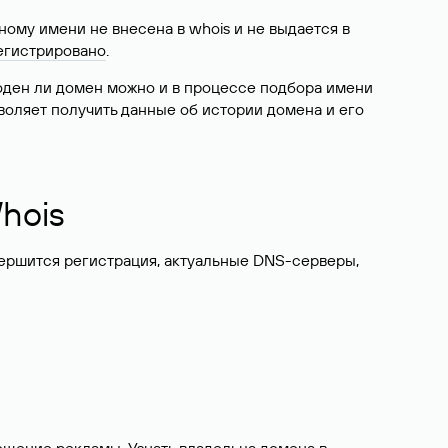
ому имени не внесена в whois и не выдается в
егистрировано
.
боден ли домен можно и в процессе подбора имени
воляет получить данные об истории домена и его
hois
вершится регистрация, актуальные DNS-серверы,