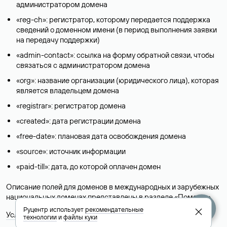
администратором домена
«reg-ch»: регистратор, которому передается поддержка
сведений о доменном имени (в период выполнения заявки
на передачу поддержки)
«admin-contact»: ссылка на форму обратной связи, чтобы
связаться с администратором домена
«org»: название организации (юридического лица), которая
является владельцем домена
«registrar»: регистратор домена
«created»: дата регистрации домена
«free-date»: плановая дата освобождения домена
«source»: источник информации
«paid-till»: дата, до которой оплачен домен
Описание полей для доменов в международных и зарубежных
национальных доменах представлены в разделе «
Помощь
».
Руцентр использует
рекомендательные
Условия использования Whois-сервиса
технологии
и
файлы куки