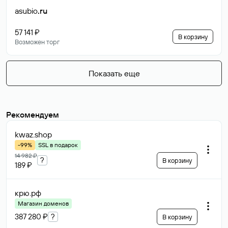
asubio
.ru
57 141 ₽
В корзину
Возможен торг
Показать еще
Рекомендуем
kwaz
.shop
-99%
SSL в подарок
14 982 ₽
?
В корзину
189 ₽
крю
.рф
Магазин доменов
387 280 ₽
?
В корзину