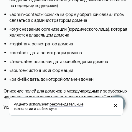
на передачу поддержки)
«admin-contact»: ссылка на форму обратной связи, чтобы
связаться с администратором домена
«org»: название организации (юридического лица), которая
является владельцем домена
«registrar»: регистратор домена
«created»: дата регистрации домена
«free-date»: плановая дата освобождения домена
«source»: источник информации
«paid-till»: дата, до которой оплачен домен
Описание полей для доменов в международных и зарубежных
национальных доменах представлены в разделе «
Помощь
».
Руцентр использует
рекомендательные
Условия использования Whois-сервиса
технологии
и
файлы куки