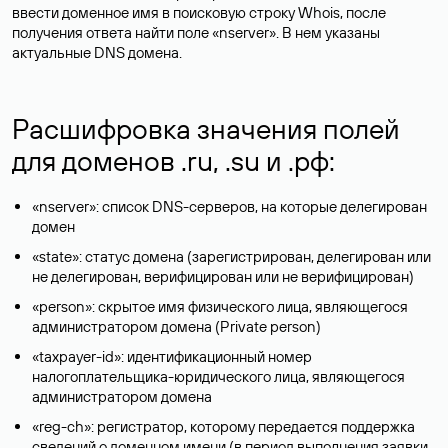
ввести доменное имя в поисковую строку Whois, после
получения ответа найти поле «nserver». В нем указаны
актуальные DNS домена.
Расшифровка значения полей
для доменов .ru, .su и .рф:
«nserver»: список DNS-серверов, на которые делегирован
домен
«state»: статус домена (зарегистрирован, делегирован или
не делегирован, верифицирован или не верифицирован)
«person»: скрытое имя физического лица, являющегося
администратором домена (Privatе person)
«taxpayer-id»: идентификационный номер
налогоплательщика-юридического лица, являющегося
администратором домена
«reg-ch»: регистратор, которому передается поддержка
сведений о доменном имени (в период выполнения заявки