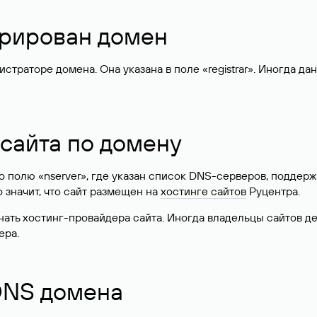
стрирован домен
раторе домена. Она указана в поле «registrar». Иногда да
 сайта по домену
 по полю «nserver», где указан список DNS-серверов, подд
 Это значит, что сайт размещен на
хостинге сайтов
Руцентра.
знать хостинг-провайдера сайта. Иногда владельцы сайтов 
ера.
 DNS домена