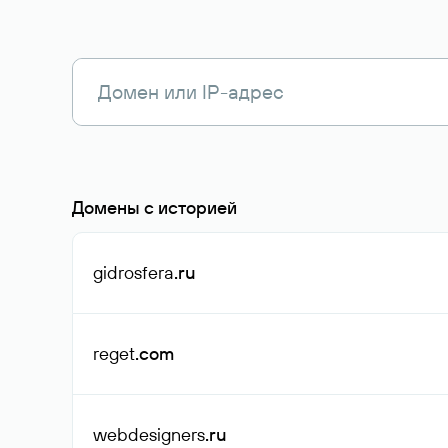
Домены с историей
gidrosfera
.ru
reget
.com
webdesigners
.ru