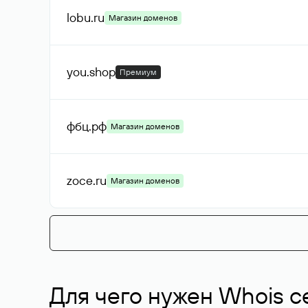
lobu
.ru
Магазин доменов
you
.shop
Премиум
фбц
.рф
Магазин доменов
zoce
.ru
Магазин доменов
Для чего нужен Whois с