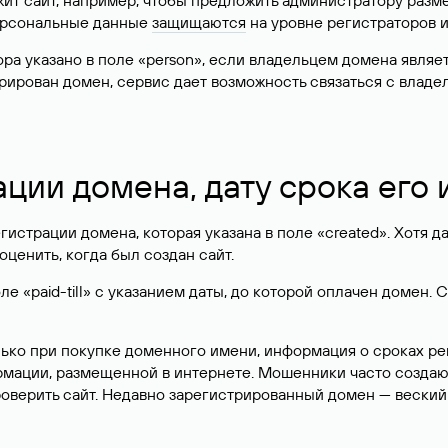
жит сайт, например, чтобы предложить администратору разм
персональные данные
защищаются
на уровне регистраторов 
атора указано в поле «person», если владельцем домена явля
истрирован домен, сервис дает возможность связаться с вла
ации домена, дату срока его
гистрации домена, которая указана в поле «created». Хотя д
оценить, когда был создан сайт.
 «paid-till» с указанием даты, до которой оплачен домен. 
лько при покупке доменного имени, информация о сроках р
ормации, размещенной в интернете. Мошенники часто созда
оверить сайт. Недавно зарегистрированный домен — веский