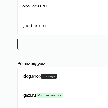
ooo-locas
.ru
yourbank
.ru
Рекомендуем
dog
.shop
Премиум
gazi
.ru
Магазин доменов