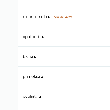
rtc-internet
.ru
Рекомендуем
vpbfond
.ru
bklh
.ru
primeks
.ru
oculist
.ru