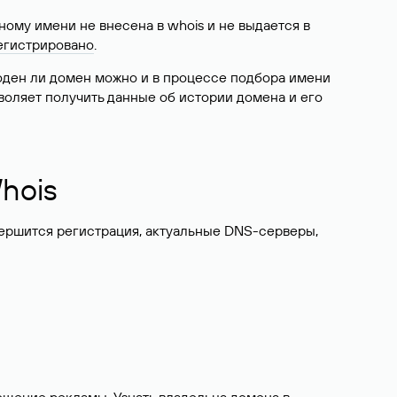
ому имени не внесена в whois и не выдается в
егистрировано
.
боден ли домен можно и в процессе подбора имени
воляет получить данные об истории домена и его
hois
вершится регистрация, актуальные DNS-серверы,