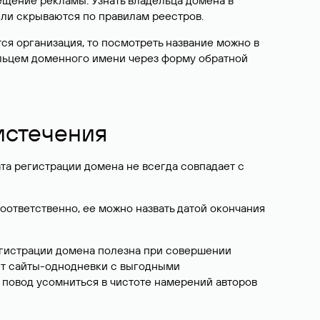
ещение рекламы. Узнать владельца домена в
или скрываются по правилам реестров.
ется организация, то посмотреть название можно в
дельцем доменного имени через форму обратной
 истечения
ата регистрации домена не всегда совпадает с
Соответственно, ее можно назвать датой окончания
егистрации домена полезна при совершении
ют сайты-однодневки с выгодными
 повод усомниться в чистоте намерений авторов